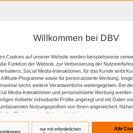
HAFTPFLICHT, RECHT &
RENTE &
PRODUK
EIGENTUM
ALTER
A-Z
Willkommen bei DBV
ten Cookies auf unserer Website werden beispielsweise verwen
e Funktion der Website, zur Verbesserung der Nutzererfahr
rhaltens, Social Media-Interaktionen, für das Kunde wirbt K
 und Beamtenanwärter
 Affiliate-Programme sowie für personalisierte Werbung. Ins
 maximal sechs weitere Verantwortliche weitergegeben. Bei de
ocial Media-Interaktionen und personalisierte Werbung werden
iligen Anbieter individuelle Profile angelegt und mit Daten v
umfassenden Nutzungsprofilen von Ihnen angereichert. Nähe
finden Sie in unseren
Datenschutzhinweisen
.
k auf „Alle Cookies akzeptieren" stimmen Sie für alle nicht te
Alle Coo
nur mit erforderlichen
nstellungen