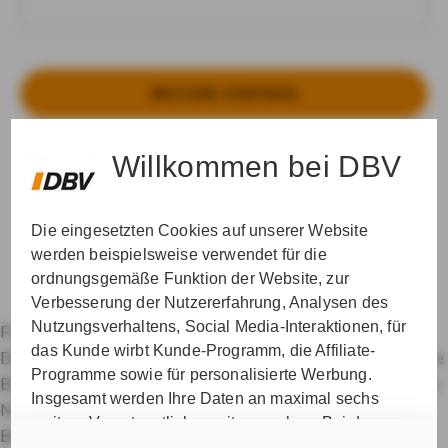
WEI­TE­RE PART­NER
Willkommen bei DBV
Die eingesetzten Cookies auf unserer Website
werden beispielsweise verwendet für die
ordnungsgemäße Funktion der Website, zur
Verbesserung der Nutzererfahrung, Analysen des
Nutzungsverhaltens, Social Media-Interaktionen, für
Private Krankenversicherung für Beamte
das Kunde wirbt Kunde-Programm, die Affiliate-
Dienstunfähigkeitsversicherung
Dienstanfänger-Police
Programme sowie für personalisierte Werbung.
Berufshaftpflichtversicherung
Datenschutz & Cookies
Insgesamt werden Ihre Daten an maximal sechs
Nutzungshinweise
Impressum
Erklärung zur
weitere Verantwortliche weitergegeben. Bei dem
Barrierefreiheit
Kundenservice und Kontakt
Einsatz der Dienste für Social Media-Interaktionen