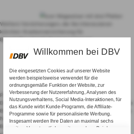
einen Termin.
Betreuer finden
Weitere Versicherungen, die Sie interessieren
könnten:
Krankenversicherung für
Beamte
Berufshaftpflichtversicherung
Willkommen bei DBV
Die eingesetzten Cookies auf unserer Website
werden beispielsweise verwendet für die
ordnungsgemäße Funktion der Website, zur
Verbesserung der Nutzererfahrung, Analysen des
Private Krankenversicherung für Beamte
Nutzungsverhaltens, Social Media-Interaktionen, für
Dienstunfähigkeitsversicherung
Dienstanfänger-Police
das Kunde wirbt Kunde-Programm, die Affiliate-
Berufshaftpflichtversicherung
Datenschutz & Cookies
Programme sowie für personalisierte Werbung.
Nutzungshinweise
Impressum
Erklärung zur
Insgesamt werden Ihre Daten an maximal sechs
Barrierefreiheit
Kundenservice und Kontakt
weitere Verantwortliche weitergegeben. Bei dem