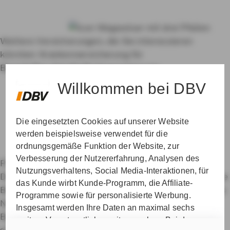
einen Termin.
Betreuer finden
Weitere Versicherungen, die Sie interessieren
könnten:
Krankenversicherung für
Beamte
Berufshaftpflichtversicherung
Willkommen bei DBV
Die eingesetzten Cookies auf unserer Website
werden beispielsweise verwendet für die
ordnungsgemäße Funktion der Website, zur
Verbesserung der Nutzererfahrung, Analysen des
Private Krankenversicherung für Beamte
Nutzungsverhaltens, Social Media-Interaktionen, für
Dienstunfähigkeitsversicherung
Dienstanfänger-Police
das Kunde wirbt Kunde-Programm, die Affiliate-
Berufshaftpflichtversicherung
Datenschutz & Cookies
Programme sowie für personalisierte Werbung.
Nutzungshinweise
Impressum
Erklärung zur
Insgesamt werden Ihre Daten an maximal sechs
Barrierefreiheit
Kundenservice und Kontakt
weitere Verantwortliche weitergegeben. Bei dem