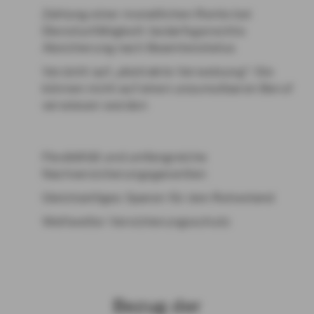
Zahlung einer monatlichen Rente bei
Dienstunfähigkeit: bedarfsgerechte
Absicherung nach Beamtenstatus
Verzicht auf „abstrakte Verweisung“: Sie
können nicht auf einen unzumutbaren Beruf
verwiesen werden
Flexibilität und umfangreiche
Nachversicherungsgarantien
Gleichzeitiges Sparen für den Ruhestand
Weltweiter Versicherungsschutz
Bezug der