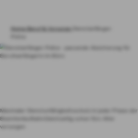
BERUF & VORSORGE
HAFTPFLICHT, RECHT & EIGENTUM
Home
Beruf & Vorsorge
Dienstanfänger-
RENTE & ALTER
Police
PRODUKTE VON A-Z
Dienstanfänger-
RATGEBER
Police
Einzigartiger Schutz für
Beamte auf Widerruf oder
KON­TAKT
Beamte auf Probe
Maximaler Dienstunfähigkeitsschutz in jeder Phase der
MY AXA
LOGIN
Beamtenlaufbahn
Gleichzeitig schon fürs Alter
vorsorgen