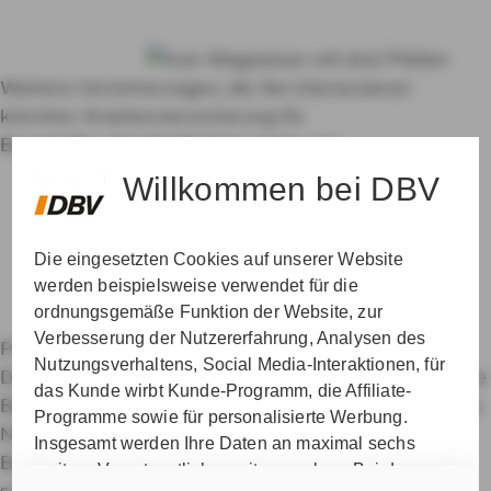
einen Termin.
Betreuer finden
Weitere Versicherungen, die Sie interessieren
könnten:
Krankenversicherung für
Beamte
Berufshaftpflichtversicherung
Willkommen bei DBV
Die eingesetzten Cookies auf unserer Website
werden beispielsweise verwendet für die
ordnungsgemäße Funktion der Website, zur
Verbesserung der Nutzererfahrung, Analysen des
Private Krankenversicherung für Beamte
Nutzungsverhaltens, Social Media-Interaktionen, für
Dienstunfähigkeitsversicherung
Dienstanfänger-Police
das Kunde wirbt Kunde-Programm, die Affiliate-
Berufshaftpflichtversicherung
Datenschutz & Cookies
Programme sowie für personalisierte Werbung.
Nutzungshinweise
Impressum
Erklärung zur
Insgesamt werden Ihre Daten an maximal sechs
Barrierefreiheit
Kundenservice und Kontakt
weitere Verantwortliche weitergegeben. Bei dem