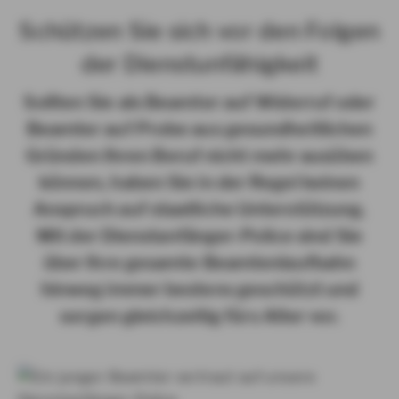
Schützen Sie sich vor den Folgen
der Dienstunfähigkeit
Sollten Sie als Beamter auf Widerruf oder
Beamter auf Probe aus gesundheitlichen
Gründen Ihren Beruf nicht mehr ausüben
können, haben Sie in der Regel keinen
Anspruch auf staatliche Unterstützung.
Mit der Dienstanfänger-Police sind Sie
über Ihre gesamte Beamtenlaufbahn
hinweg immer bestens geschützt und
sorgen gleichzeitig fürs Alter vor.