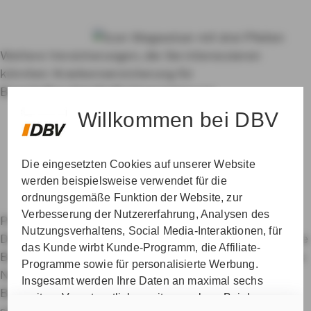
einen Termin.
Betreuer finden
Weitere Versicherungen, die Sie interessieren
könnten:
Krankenversicherung für
Beamte
Berufshaftpflichtversicherung
Willkommen bei DBV
Die eingesetzten Cookies auf unserer Website
werden beispielsweise verwendet für die
ordnungsgemäße Funktion der Website, zur
Verbesserung der Nutzererfahrung, Analysen des
Private Krankenversicherung für Beamte
Nutzungsverhaltens, Social Media-Interaktionen, für
Dienstunfähigkeitsversicherung
Dienstanfänger-Police
das Kunde wirbt Kunde-Programm, die Affiliate-
Berufshaftpflichtversicherung
Datenschutz & Cookies
Programme sowie für personalisierte Werbung.
Nutzungshinweise
Impressum
Erklärung zur
Insgesamt werden Ihre Daten an maximal sechs
Barrierefreiheit
Kundenservice und Kontakt
weitere Verantwortliche weitergegeben. Bei dem