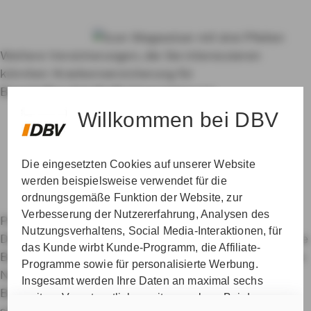
einen Termin.
Betreuer finden
Weitere Versicherungen, die Sie interessieren
könnten:
Krankenversicherung für
Beamte
Berufshaftpflichtversicherung
Willkommen bei DBV
Die eingesetzten Cookies auf unserer Website
werden beispielsweise verwendet für die
ordnungsgemäße Funktion der Website, zur
Verbesserung der Nutzererfahrung, Analysen des
Private Krankenversicherung für Beamte
Nutzungsverhaltens, Social Media-Interaktionen, für
Dienstunfähigkeitsversicherung
Dienstanfänger-Police
das Kunde wirbt Kunde-Programm, die Affiliate-
Berufshaftpflichtversicherung
Datenschutz & Cookies
Programme sowie für personalisierte Werbung.
Nutzungshinweise
Impressum
Erklärung zur
Insgesamt werden Ihre Daten an maximal sechs
Barrierefreiheit
Kundenservice und Kontakt
weitere Verantwortliche weitergegeben. Bei dem