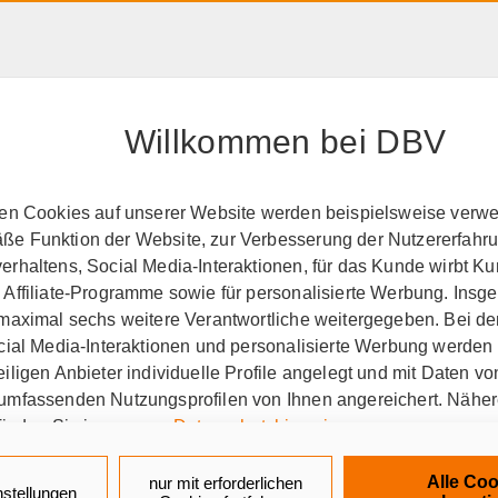
HAFTPFLICHT, RECHT &
RENTE &
PRODUK
EIGENTUM
ALTER
A-Z
Willkommen bei DBV
keitsversicherung
ten Cookies auf unserer Website werden beispielsweise verwen
e Funktion der Website, zur Verbesserung der Nutzererfahr
sicherung
Ihr finanzielle
rhaltens, Social Media-Interaktionen, für das Kunde wirbt K
 Affiliate-Programme sowie für personalisierte Werbung. Ins
 maximal sechs weitere Verantwortliche weitergegeben. Bei de
ocial Media-Interaktionen und personalisierte Werbung werden
iligen Anbieter individuelle Profile angelegt und mit Daten v
umfassenden Nutzungsprofilen von Ihnen angereichert. Nähe
finden Sie in unseren
Datenschutzhinweisen
.
k auf „Alle Cookies akzeptieren" stimmen Sie für alle nicht te
Alle Coo
nur mit erforderlichen
nstellungen