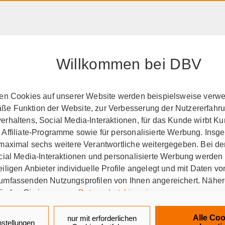
HAFTPFLICHT, RECHT &
RENTE &
PRODUK
EIGENTUM
ALTER
A-Z
Willkommen bei DBV
keitsversicherung
ten Cookies auf unserer Website werden beispielsweise verwen
e Funktion der Website, zur Verbesserung der Nutzererfahr
sicherung
Ihr finanzielle
rhaltens, Social Media-Interaktionen, für das Kunde wirbt K
 Affiliate-Programme sowie für personalisierte Werbung. Ins
 maximal sechs weitere Verantwortliche weitergegeben. Bei de
ocial Media-Interaktionen und personalisierte Werbung werden
iligen Anbieter individuelle Profile angelegt und mit Daten v
umfassenden Nutzungsprofilen von Ihnen angereichert. Nähe
finden Sie in unseren
Datenschutzhinweisen
.
k auf „Alle Cookies akzeptieren" stimmen Sie für alle nicht te
Alle Coo
nur mit erforderlichen
nstellungen