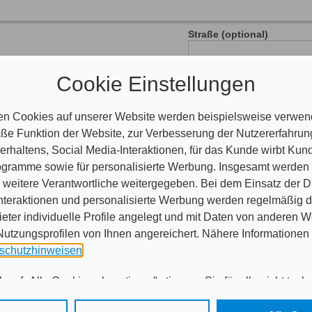
Straße (optional)
Ihre Daten
Cookie Einstellungen
erschiedene Angaben.
Hausnummer (optional)
en Cookies auf unserer Website werden beispielsweise verwend
e Funktion der Website, zur Verbesserung der Nutzererfahrun
rhaltens, Social Media-Interaktionen, für das Kunde wirbt Ku
Programme sowie für personalisierte Werbung. Insgesamt werden
n Sie auf Ihrem Vertrag oder im Betreff aller Schriftstücke zu Ihr
weitere Verantwortliche weitergegeben. Bei dem Einsatz der Di
nteraktionen und personalisierte Werbung werden regelmäßig 
ieter individuelle Profile angelegt und mit Daten von anderen 
tzungsprofilen von Ihnen angereichert. Nähere Informationen 
PLZ
schutzhinweisen
.
Nachname
 auf „Alle Cookies akzeptieren" stimmen Sie für alle nicht tech
 Cookies sowohl der Speicherung der notwendigen Informatione