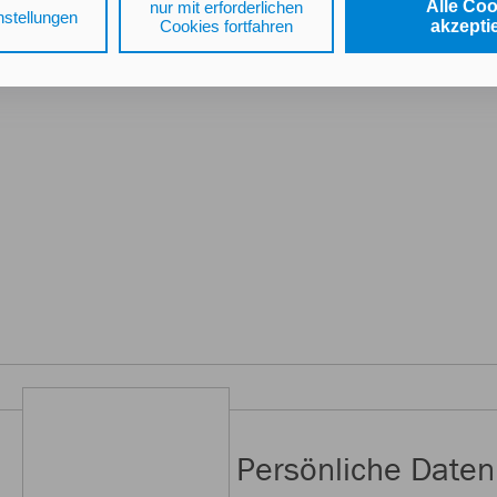
 Zugriff auf die bereits in Ihrem Gerät gespeicherten Informati
Alle Co
nur mit erforderlichen
nstellungen
Cookies fortfahren
akzepti
DG als auch der Verarbeitung Ihrer Daten zu den angegebenen
schutzhinweisen
gemäß Art. 6 Abs. 1 lit. a DSGVO zu.
 auf "nur mit erforderlichen Cookies fortfahren", lehnen Sie all
lichen Cookies, d.h. Leistungsbezogene und Personalisierungs-
ätigen Sie damit, dass sie mindestens 16 Jahre alt sind oder di
 Ihrer sorgeberechtigten Personen erteilen.
k auf "Cookie-Einstellungen" haben Sie die Möglichkeit, die vo
lligungen jederzeit mit Wirkung für die Zukunft zu widerrufen.
tenschutz & Cookies
Persönliche Daten