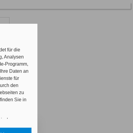
et für die
g, Analysen
nde-Programm,
 Ihre Daten an
er
enste für
durch den
Webseiten zu
finden Sie in
nisch
n in Ihrem