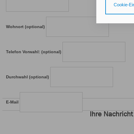
Gerät bzw. dem
Cookie-Ei
25 Abs. 1 TDD
unseren
Daten
Wohnort (optional)
Durch den Klick
nicht erforder
Zusätzlich best
Telefon Vorwahl: (optional)
mit Zustimmung
Durch den Klic
erteilten Einwi
Durchwahl (optional)
Impressum
Da
E-Mail
Ihre Nachricht