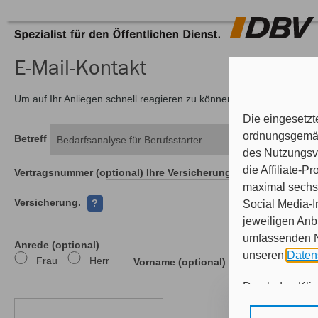
E-Mail-Kontakt
Um auf Ihr Anliegen schnell reagieren zu können, benötigen wir v
Die eingesetzt
ordnungsgemäß
Betreff
des Nutzungsve
die Affiliate-
Vertragsnummer (optional)
Ihre Versicherungsscheinnumer finde
maximal sechs 
Versicherung.
?
Social Media-I
jeweiligen Anb
umfassenden Nu
Anrede (optional)
unseren
Daten
Frau
Herr
Vorname (optional)
Durch den Klick
erforderlichen