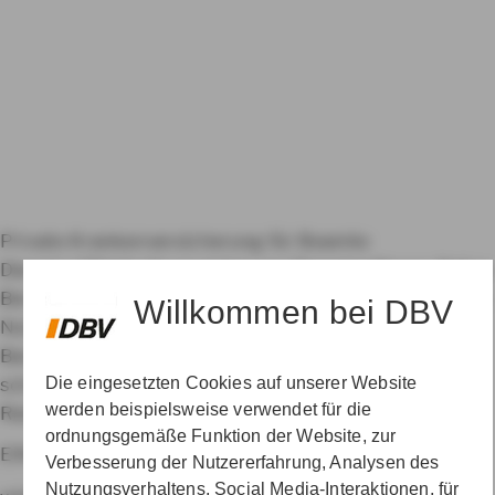
Private Krankenversicherung für Beamte
Dienstunfähigkeitsversicherung
Dienstanfänger-Police
Berufshaftpflichtversicherung
Datenschutz & Cookies
Willkommen bei DBV
Nutzungshinweise
Impressum
Erklärung zur
Barrierefreiheit
Kundenservice und Kontakt
schadenservice360°
Die eingesetzten Cookies auf unserer Website
gesundheitsservice360°
werden beispielsweise verwendet für die
Ratgeber Öffentlicher Dienst
Kundenportal
Über DBV
ordnungsgemäße Funktion der Website, zur
EINE MARKE DER AXA GRUPPE
Vertrag
Verbesserung der Nutzererfahrung, Analysen des
Nutzungsverhaltens, Social Media-Interaktionen, für