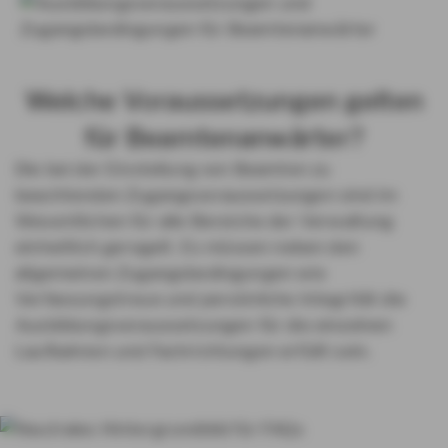
Welche Voraussetzungen gelten
für Beamtenanwärter?
Die bei der Einstellung von Beamten zu
beachtenden Zugangsvoraussetzungen sind im
Wesentlichen für alle Bereiche der Verwaltung
einheitlich geregelt. Es müssen neben den
allgemeinen Zugangsbedingungen wie
Verfassungstreue und persönliche Integrität die
Ausbildungsvoraussetzungen für die einzelnen
Laufbahnen und Fachrichtungen erfüllt sein.