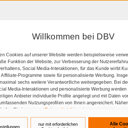
HAFTPFLICHT, RECHT &
RENTE &
PRODUK
EIGENTUM
ALTER
A-Z
Willkommen bei DBV
 Öffentlichen Dienst
ten Cookies auf unserer Website werden beispielsweise verwen
e Funktion der Website, zur Verbesserung der Nutzererfahr
 im Öffentlichen Diens
rhaltens, Social Media-Interaktionen, für das Kunde wirbt K
 Affiliate-Programme sowie für personalisierte Werbung. Ins
 maximal sechs weitere Verantwortliche weitergegeben. Bei de
ocial Media-Interaktionen und personalisierte Werbung werden
pezielle Regelungen im Beamtenberuf
iligen Anbieter individuelle Profile angelegt und mit Daten v
umfassenden Nutzungsprofilen von Ihnen angereichert. Nähe
finden Sie in unseren
Datenschutzhinweisen
.
zungen
k auf „Alle Cookies akzeptieren" stimmen Sie für alle nicht te
Alle Coo
nur mit erforderlichen
nstellungen