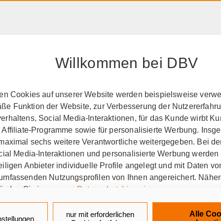
HAFTPFLICHT, RECHT &
RENTE &
PRODUK
EIGENTUM
ALTER
A-Z
Willkommen bei DBV
 Öffentlichen Dienst
ten Cookies auf unserer Website werden beispielsweise verwen
e Funktion der Website, zur Verbesserung der Nutzererfahr
 im Öffentlichen Diens
rhaltens, Social Media-Interaktionen, für das Kunde wirbt K
 Affiliate-Programme sowie für personalisierte Werbung. Ins
 maximal sechs weitere Verantwortliche weitergegeben. Bei de
ocial Media-Interaktionen und personalisierte Werbung werden
pezielle Regelungen im Beamtenberuf
iligen Anbieter individuelle Profile angelegt und mit Daten v
umfassenden Nutzungsprofilen von Ihnen angereichert. Nähe
finden Sie in unseren
Datenschutzhinweisen
.
zungen
k auf „Alle Cookies akzeptieren" stimmen Sie für alle nicht te
Alle Coo
nur mit erforderlichen
nstellungen