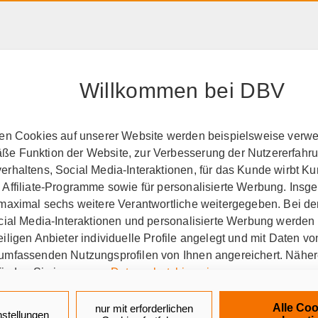
HAFTPFLICHT, RECHT &
RENTE &
PRODUK
EIGENTUM
ALTER
A-Z
Willkommen bei DBV
 Öffentlichen Dienst
ten Cookies auf unserer Website werden beispielsweise verwen
e Funktion der Website, zur Verbesserung der Nutzererfahr
 im Öffentlichen Diens
rhaltens, Social Media-Interaktionen, für das Kunde wirbt K
 Affiliate-Programme sowie für personalisierte Werbung. Ins
 maximal sechs weitere Verantwortliche weitergegeben. Bei de
ocial Media-Interaktionen und personalisierte Werbung werden
pezielle Regelungen im Beamtenberuf
iligen Anbieter individuelle Profile angelegt und mit Daten v
umfassenden Nutzungsprofilen von Ihnen angereichert. Nähe
finden Sie in unseren
Datenschutzhinweisen
.
zungen
k auf „Alle Cookies akzeptieren" stimmen Sie für alle nicht te
Alle Coo
nur mit erforderlichen
nstellungen