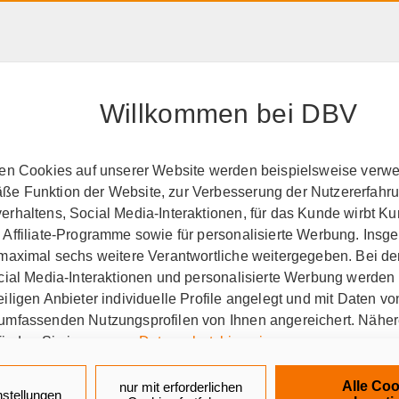
HAFTPFLICHT, RECHT &
RENTE &
PRODUK
EIGENTUM
ALTER
A-Z
Willkommen bei DBV
 Öffentlichen Dienst
ten Cookies auf unserer Website werden beispielsweise verwen
e Funktion der Website, zur Verbesserung der Nutzererfahr
 im Öffentlichen Diens
rhaltens, Social Media-Interaktionen, für das Kunde wirbt K
 Affiliate-Programme sowie für personalisierte Werbung. Ins
 maximal sechs weitere Verantwortliche weitergegeben. Bei de
ocial Media-Interaktionen und personalisierte Werbung werden
pezielle Regelungen im Beamtenberuf
iligen Anbieter individuelle Profile angelegt und mit Daten v
umfassenden Nutzungsprofilen von Ihnen angereichert. Nähe
finden Sie in unseren
Datenschutzhinweisen
.
zungen
k auf „Alle Cookies akzeptieren" stimmen Sie für alle nicht te
Alle Coo
nur mit erforderlichen
nstellungen