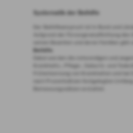
Systematik der Beihilfe
Der Beihilfeanspruch ist in Bund und Län
Aufgrund der Fürsorgeverpflichtung des
seinen Beamten und deren Familien gibt e
Beihilfe
.
Dabei werden die notwendigen und ange
Krankheits-, Pflege-, Geburts- und Todes
Früherkennung von Krankheiten und bei 
nach Prozentsätzen festgelegten Umfan
Bemessungssätzen erstattet.