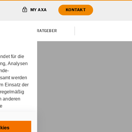
MY AXA
KONTAKT
TE VON
RATGEBER
det für die
ung, Analysen
kenversicherung für
unde-
gesamt werden
m Einsatz der
 regelmäßig
on anderen
re
fe für
chnisch
kies