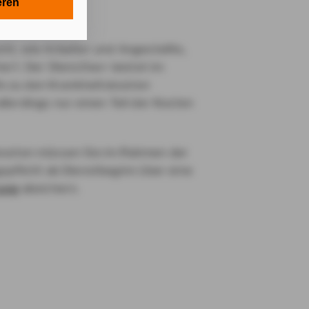
en in Ihrem
eren
ärter?
tionen gemäß §
en Zwecken in
ht, wie Arbeiter und Angestellte,
ert. Der Dienstherr leistet im
lle technisch
lfe zu den Krankheitskosten
s-Cookies, ab.
e allerdings nur einen Teil der Kosten
die
kosten müssen Sie im Rahmen der
spflicht ab Dienstbeginn über eine
von Ihnen
rung
absichern.