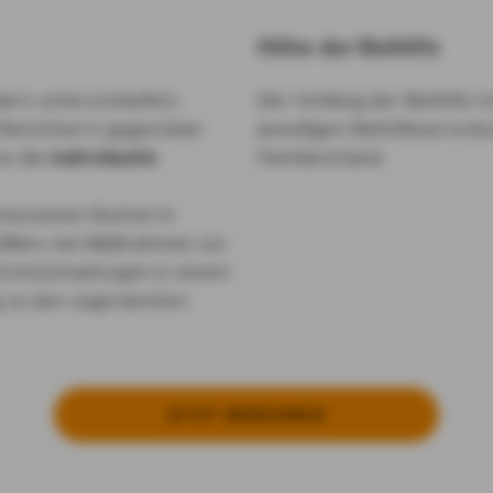
Höhe der Beihilfe
dern unterschiedlich.
Der Umfang der Beihilfe ri
 Dienstherrn gegenüber
jeweiligen Beihilfeverord
s die
individuelle
Familienstand.
messenen Kosten in
fällen, bei Maßnahmen zur
Schutzimpfungen in einem
g zu den sogenannten
JETZT BE­RECH­NEN