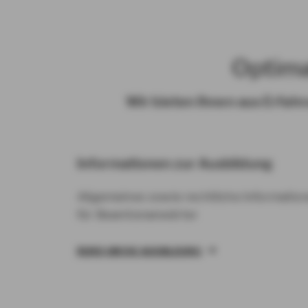
Optima
Wir bieten Ihnen aus Erfahr
Informationen zur Ausbildung
Allgemeines sowie rechtliche Informatio
für Beamtenanwärter
RUND UM DIE AUSBILDUNG