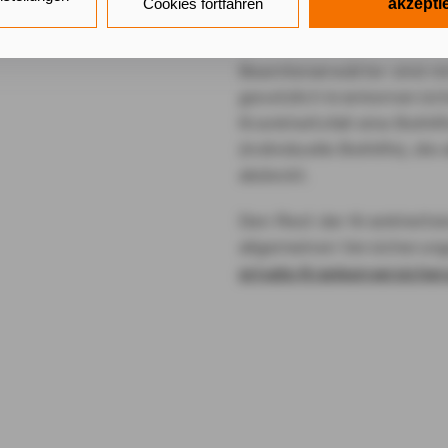
n Cookies sowohl der Speicherung der notwendigen Information
Cookies fortfahren
akzepti
Beamtenanw
 Zugriff auf die bereits in Ihrem Gerät gespeicherten Informa
DG als auch der Verarbeitung Ihrer Daten zu den angegeben
Beamtenanwärter sind nic
schutzhinweisen
gemäß Art. 6 Abs. 1 lit. a DSGVO zu.
gesetzlich krankenversich
k auf "nur mit erforderlichen Cookies fortfahren", lehnen Sie a
Krankheitsfall eine Beihi
lichen Cookies, d.h. Leistungsbezogene und Personalisierung
(individuelle Beihilfe), di
abdeckt.
tätigen Sie damit, dass sie mindestens 16 Jahre alt sind oder 
it Zustimmung Ihrer sorgeberechtigten Personen erteilen.
Den Rest der Krankheits
allgemeinen Versicherung
k auf "Cookie-Einstellungen" haben Sie die Möglichkeit, die 
private Krankenversiche
lligungen jederzeit mit Wirkung für die Zukunft zu widerrufen.
atenschutz & Cookies