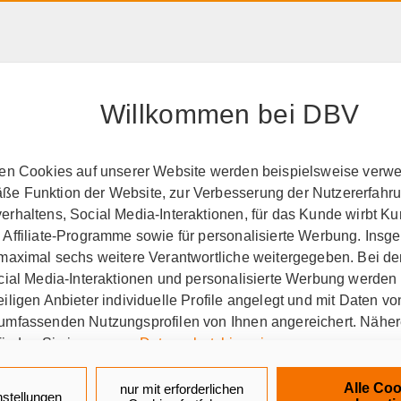
HAFTPFLICHT, RECHT &
RENTE &
PRODUK
EIGENTUM
ALTER
A-Z
Willkommen bei DBV
n zur Beihilfe für Beamtenanwärter
ten Cookies auf unserer Website werden beispielsweise verwen
e Funktion der Website, zur Verbesserung der Nutzererfahr
ür Beamtenanwärter
Kran
rhaltens, Social Media-Interaktionen, für das Kunde wirbt K
 Affiliate-Programme sowie für personalisierte Werbung. Ins
Referendare
 maximal sechs weitere Verantwortliche weitergegeben. Bei de
ocial Media-Interaktionen und personalisierte Werbung werden
ig
Von Gewerkschaften empfohlen
iligen Anbieter individuelle Profile angelegt und mit Daten v
umfassenden Nutzungsprofilen von Ihnen angereichert. Nähe
finden Sie in unseren
Datenschutzhinweisen
.
Warum Beihil
k auf „Alle Cookies akzeptieren" stimmen Sie für alle nicht te
Alle Coo
nur mit erforderlichen
nstellungen