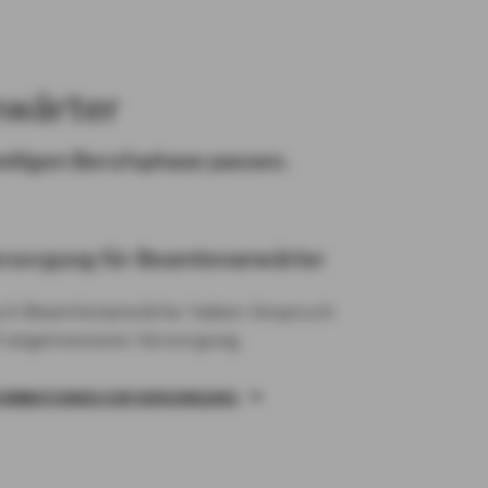
nwärter
weiligen Berufsphase passen.
rsorgung für Beamtenanwärter
ch Beamtenanwärter haben Anspruch
f angemessene Versorgung.
FORMATIONEN ZUR VERSORGUNG