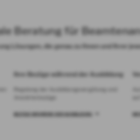
le Beratung für Beamtena
ung Lösungen, die genau zu Ihnen und Ihrer je
Ihre Bezüge während der Ausbildung
Ve
nen
Regelung der Ausbildungsvergütung und
Au
Anwärterbezüge
au
BEZÜGE WÄHREND DER AUSBILDUNG
IN