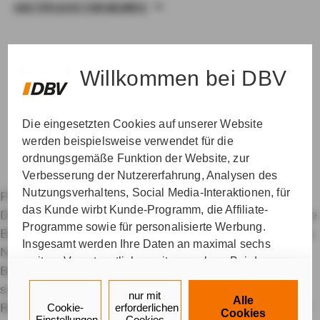
HAFTPFLICHT FÜR BEAMTE
Willkommen bei DBV
Die eingesetzten Cookies auf unserer Website
werden beispielsweise verwendet für die
ordnungsgemäße Funktion der Website, zur
Verbesserung der Nutzererfahrung, Analysen des
Nutzungsverhaltens, Social Media-Interaktionen, für
Private Krankenversicherung für Beamte
das Kunde wirbt Kunde-Programm, die Affiliate-
Dienstunfähigkeitsversicherung
Dienstanfänger-Police
Programme sowie für personalisierte Werbung.
Berufshaftpflichtversicherung
Datenschutz & Cookies
Insgesamt werden Ihre Daten an maximal sechs
Nutzungshinweise
Impressum
Erklärung zur
weitere Verantwortliche weitergegeben. Bei dem
Barrierefreiheit
Kundenservice und Kontakt
Einsatz der Dienste für Social Media-Interaktionen
schadenservice360°
gesundheitsservice360°
und personalisierte Werbung werden regelmäßig
nur mit
Alle
Ratgeber Öffentlicher Dienst
Kundenportal
Über DBV
Cookie-
erforderlichen
durch den jeweiligen Anbieter individuelle Profile
Cookies
Einstellungen
Cookies