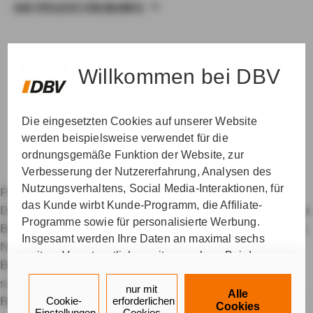
HAFTPFLICHT FÜR BEAMTE
Willkommen bei DBV
Die eingesetzten Cookies auf unserer Website
werden beispielsweise verwendet für die
ordnungsgemäße Funktion der Website, zur
Verbesserung der Nutzererfahrung, Analysen des
Nutzungsverhaltens, Social Media-Interaktionen, für
Private Krankenversicherung für Beamte
das Kunde wirbt Kunde-Programm, die Affiliate-
Dienstunfähigkeitsversicherung
Dienstanfänger-Police
Programme sowie für personalisierte Werbung.
Berufshaftpflichtversicherung
Datenschutz & Cookies
Insgesamt werden Ihre Daten an maximal sechs
Nutzungshinweise
Impressum
Erklärung zur
weitere Verantwortliche weitergegeben. Bei dem
Barrierefreiheit
Kundenservice und Kontakt
Einsatz der Dienste für Social Media-Interaktionen
schadenservice360°
gesundheitsservice360°
und personalisierte Werbung werden regelmäßig
nur mit
Alle
Ratgeber Öffentlicher Dienst
Kundenportal
Über DBV
Cookie-
erforderlichen
durch den jeweiligen Anbieter individuelle Profile
Cookies
Einstellungen
Cookies