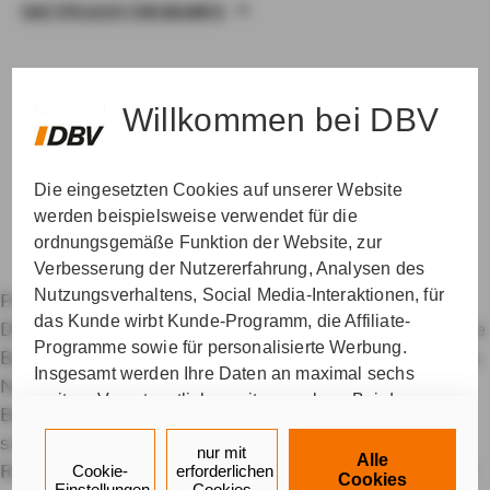
HAFTPFLICHT FÜR BEAMTE
Willkommen bei DBV
Die eingesetzten Cookies auf unserer Website
werden beispielsweise verwendet für die
ordnungsgemäße Funktion der Website, zur
Verbesserung der Nutzererfahrung, Analysen des
Nutzungsverhaltens, Social Media-Interaktionen, für
Private Krankenversicherung für Beamte
das Kunde wirbt Kunde-Programm, die Affiliate-
Dienstunfähigkeitsversicherung
Dienstanfänger-Police
Programme sowie für personalisierte Werbung.
Berufshaftpflichtversicherung
Datenschutz & Cookies
Insgesamt werden Ihre Daten an maximal sechs
Nutzungshinweise
Impressum
Erklärung zur
weitere Verantwortliche weitergegeben. Bei dem
Barrierefreiheit
Kundenservice und Kontakt
Einsatz der Dienste für Social Media-Interaktionen
schadenservice360°
gesundheitsservice360°
und personalisierte Werbung werden regelmäßig
nur mit
Alle
Ratgeber Öffentlicher Dienst
Kundenportal
Über DBV
Cookie-
erforderlichen
durch den jeweiligen Anbieter individuelle Profile
Cookies
Einstellungen
Cookies