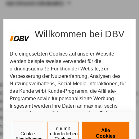
HAFTPFLICHT FÜR BEAMTE
Willkommen bei DBV
Die eingesetzten Cookies auf unserer Website
werden beispielsweise verwendet für die
ordnungsgemäße Funktion der Website, zur
Verbesserung der Nutzererfahrung, Analysen des
Nutzungsverhaltens, Social Media-Interaktionen, für
Private Krankenversicherung für Beamte
das Kunde wirbt Kunde-Programm, die Affiliate-
Dienstunfähigkeitsversicherung
Dienstanfänger-Police
Programme sowie für personalisierte Werbung.
Berufshaftpflichtversicherung
Datenschutz & Cookies
Insgesamt werden Ihre Daten an maximal sechs
Nutzungshinweise
Impressum
Erklärung zur
weitere Verantwortliche weitergegeben. Bei dem
Barrierefreiheit
Kundenservice und Kontakt
Einsatz der Dienste für Social Media-Interaktionen
schadenservice360°
gesundheitsservice360°
und personalisierte Werbung werden regelmäßig
nur mit
Alle
Ratgeber Öffentlicher Dienst
Kundenportal
Über DBV
Cookie-
erforderlichen
durch den jeweiligen Anbieter individuelle Profile
Cookies
Einstellungen
Cookies