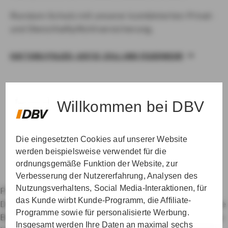
Rundum-Schutz mit unserer kombinierten Privat-
und Diensthaftpflichtversicherung.
HAFTUNG POLIZEI, JUSTIZ, ZOLL UND FEUERWEHR
Willkommen bei DBV
Die eingesetzten Cookies auf unserer Website
werden beispielsweise verwendet für die
ordnungsgemäße Funktion der Website, zur
Verbesserung der Nutzererfahrung, Analysen des
Nutzungsverhaltens, Social Media-Interaktionen, für
Private Krankenversicherung für Beamte
das Kunde wirbt Kunde-Programm, die Affiliate-
Dienstunfähigkeitsversicherung
Dienstanfänger-Police
Programme sowie für personalisierte Werbung.
Berufshaftpflichtversicherung
Datenschutz & Cookies
Insgesamt werden Ihre Daten an maximal sechs