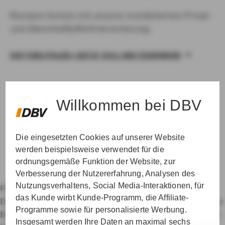
Rundum-Schutz mit unserer kombinierten Privat-
und Diensthaftpflichtversicherung.
HAFTUNG POLIZEI, JUSTIZ, ZOLL UND FEUERWEHR
Willkommen bei DBV
Die eingesetzten Cookies auf unserer Website
werden beispielsweise verwendet für die
ordnungsgemäße Funktion der Website, zur
Verbesserung der Nutzererfahrung, Analysen des
Nutzungsverhaltens, Social Media-Interaktionen, für
Private Krankenversicherung für Beamte
das Kunde wirbt Kunde-Programm, die Affiliate-
Dienstunfähigkeitsversicherung
Dienstanfänger-Police
Programme sowie für personalisierte Werbung.
Berufshaftpflichtversicherung
Datenschutz & Cookies
Insgesamt werden Ihre Daten an maximal sechs