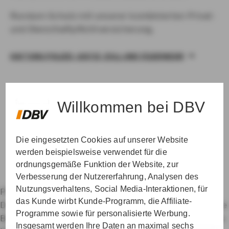
Rundum-Schutz mit unserer kombinierten Privat-
und Diensthaftpflichtversicherung.
HAFTUNG POLIZEI, JUSTIZ, ZOLL UND FEUERWEHR
Willkommen bei DBV
Die eingesetzten Cookies auf unserer Website
werden beispielsweise verwendet für die
ordnungsgemäße Funktion der Website, zur
Verbesserung der Nutzererfahrung, Analysen des
Nutzungsverhaltens, Social Media-Interaktionen, für
Private Krankenversicherung für Beamte
das Kunde wirbt Kunde-Programm, die Affiliate-
Dienstunfähigkeitsversicherung
Dienstanfänger-Police
Programme sowie für personalisierte Werbung.
Berufshaftpflichtversicherung
Datenschutz & Cookies
Insgesamt werden Ihre Daten an maximal sechs