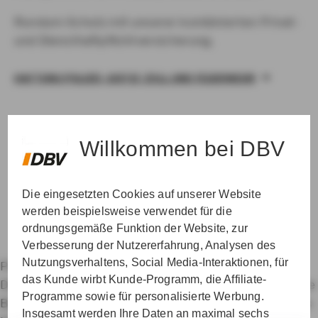
Rundum-Schutz mit unserer kombinierten Privat-
und Diensthaftpflichtversicherung.
HAFTUNG POLIZEI, JUSTIZ, ZOLL UND FEUERWEHR
Willkommen bei DBV
Die eingesetzten Cookies auf unserer Website
werden beispielsweise verwendet für die
ordnungsgemäße Funktion der Website, zur
Verbesserung der Nutzererfahrung, Analysen des
Nutzungsverhaltens, Social Media-Interaktionen, für
Private Krankenversicherung für Beamte
das Kunde wirbt Kunde-Programm, die Affiliate-
Dienstunfähigkeitsversicherung
Dienstanfänger-Police
Programme sowie für personalisierte Werbung.
Berufshaftpflichtversicherung
Datenschutz & Cookies
Insgesamt werden Ihre Daten an maximal sechs