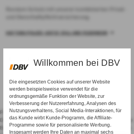
Rundum-Schutz mit unserer kombinierten Privat-
und Diensthaftpflichtversicherung.
HAFTUNG POLIZEI, JUSTIZ, ZOLL UND FEUERWEHR
Willkommen bei DBV
Die eingesetzten Cookies auf unserer Website
werden beispielsweise verwendet für die
ordnungsgemäße Funktion der Website, zur
Verbesserung der Nutzererfahrung, Analysen des
Nutzungsverhaltens, Social Media-Interaktionen, für
Private Krankenversicherung für Beamte
das Kunde wirbt Kunde-Programm, die Affiliate-
Dienstunfähigkeitsversicherung
Dienstanfänger-Police
Programme sowie für personalisierte Werbung.
Berufshaftpflichtversicherung
Datenschutz & Cookies
Insgesamt werden Ihre Daten an maximal sechs