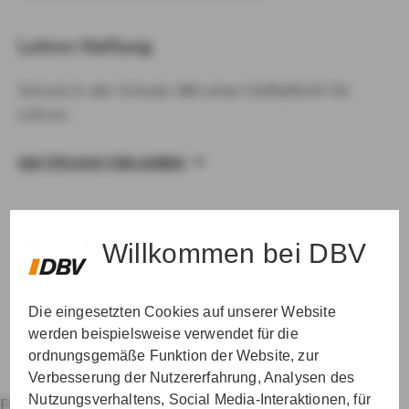
Lehrer Haftung
Schutz in der Schule: Mit einer Haftpflicht für
Lehrer.
HAFTPFLICHT FÜR LEHRER
Willkommen bei DBV
Die eingesetzten Cookies auf unserer Website
werden beispielsweise verwendet für die
ordnungsgemäße Funktion der Website, zur
Verbesserung der Nutzererfahrung, Analysen des
Nutzungsverhaltens, Social Media-Interaktionen, für
Private Krankenversicherung für Beamte