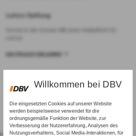
Lehrer Haftung
Schutz in der Schule: Mit einer Haftpflicht für
Lehrer.
HAFTPFLICHT FÜR LEHRER
Willkommen bei DBV
Die eingesetzten Cookies auf unserer Website
werden beispielsweise verwendet für die
ordnungsgemäße Funktion der Website, zur
Verbesserung der Nutzererfahrung, Analysen des
Nutzungsverhaltens, Social Media-Interaktionen, für
Private Krankenversicherung für Beamte