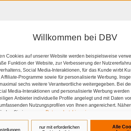
HAFTPFLICHT, RECHT &
RENTE &
PRODUK
EIGENTUM
ALTER
A-Z
Willkommen bei DBV
oldaten
ten Cookies auf unserer Website werden beispielsweise verwen
e Funktion der Website, zur Verbesserung der Nutzererfahr
r Soldaten
Unser Berat
rhaltens, Social Media-Interaktionen, für das Kunde wirbt K
 Affiliate-Programme sowie für personalisierte Werbung. Ins
 maximal sechs weitere Verantwortliche weitergegeben. Bei de
ocial Media-Interaktionen und personalisierte Werbung werden
 Wehrdienstleistende
iligen Anbieter individuelle Profile angelegt und mit Daten v
umfassenden Nutzungsprofilen von Ihnen angereichert. Nähe
finden Sie in unseren
Datenschutzhinweisen
.
rfahrung als Versicherer für
k auf „Alle Cookies akzeptieren" stimmen Sie für alle nicht te
Alle Coo
nur mit erforderlichen
nstellungen