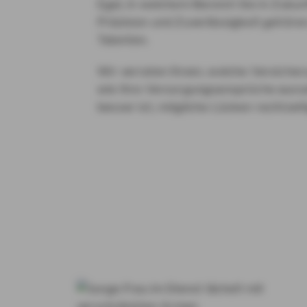
Egal, in welchem Bereich Sie in Zukun
Präzision und Zuverlässigkeit gehöre
Talenten.
Wir verraten Ihnen, welche Versicher
wie Ihre Versorgungsansprüche aus
besser ist, mögliche Lücken rechtzeit