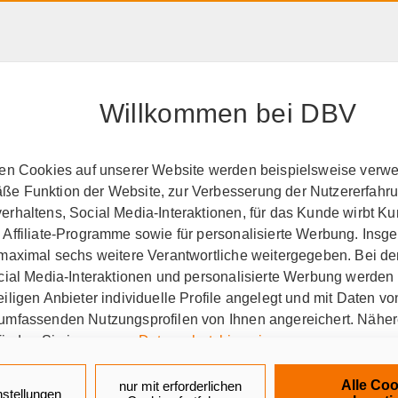
HAFTPFLICHT, RECHT &
RENTE &
PRODUK
EIGENTUM
ALTER
A-Z
Willkommen bei DBV
ten Cookies auf unserer Website werden beispielsweise verwen
e Funktion der Website, zur Verbesserung der Nutzererfahr
sicherungsschutz
Berat
rhaltens, Social Media-Interaktionen, für das Kunde wirbt K
 Affiliate-Programme sowie für personalisierte Werbung. Ins
 maximal sechs weitere Verantwortliche weitergegeben. Bei de
ocial Media-Interaktionen und personalisierte Werbung werden
erwaltungsbeamte auf Probe
Für Verwaltungsbeamte auf
iligen Anbieter individuelle Profile angelegt und mit Daten v
umfassenden Nutzungsprofilen von Ihnen angereichert. Nähe
finden Sie in unseren
Datenschutzhinweisen
.
ngskonzept für Verwaltung
k auf „Alle Cookies akzeptieren" stimmen Sie für alle nicht te
Alle Coo
nur mit erforderlichen
nstellungen