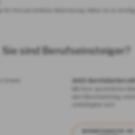
k
 für Ihre persönliche Absicherung. Daher ist es wicht
Sie sind Berufseinsteiger?
Jetzt durchstarten mi
Mit Ihrer persönlichen Be
dem Berufseinstieg, welc
unabdingbar sind.
BE­DARFS­ANA­LY­SE AN­