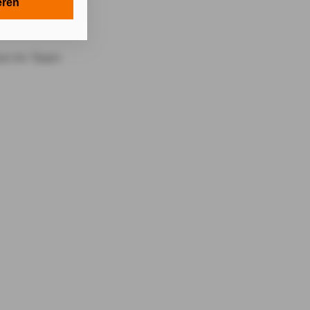
en in Ihrem
eren
tionen gemäß §
en Zwecken in
lle technisch
s-Cookies, ab.
die
von Ihnen