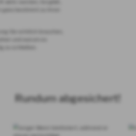
ft aktiv werden, Sorgfalt,
n ganz bestimmt zu Ihren
ung Sie wirklich brauchen,
sehen und warum es
ig zu schließen.
Rundum abgesichert!