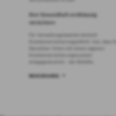
Ihre Gesundheit erstklassig
versichern
Für Verwaltungsbeamte besteht
Krankenversicherungspflicht. Gut, dass I
Dienstherr Ihnen mit einem eigenen
Krankenversicherungssystem
entgegenkommt – der Beihilfe.
MEHR ERFAHREN