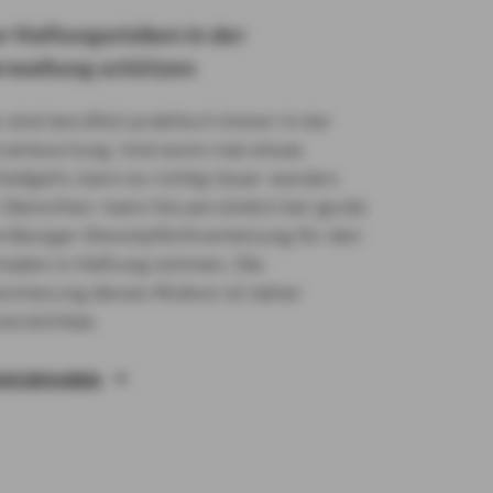
r Haftungsrisiken in der
rwaltung schützen
 sind beruflich praktisch immer in der
rantwortung. Und wenn mal etwas
hiefgeht, kann es richtig teuer werden.
 Dienstherr kann Sie persönlich bei (grob)
hrlässiger Dienstpflichtverletzung für den
haden in Haftung nehmen. Die
sicherung dieses Risikos ist daher
verzichtbar.
HR ERFAHREN