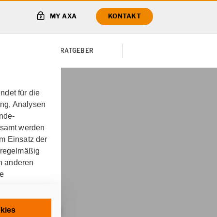
MY AXA
KONTAKT
TE VON
RATGEBER
det für die
ung, Analysen
ungskonzept für
unde-
gesamt werden
m Einsatz der
 regelmäßig
 Lebenszeit
on anderen
re
sbeamte
chnisch
kies