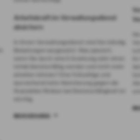
Vo
Arbeitskraft im Verwaltungsdienst
Ve
absichern
Sie
In Ihrem Verwaltungsdienst sind Sie ständig
Ve
hr
Belastungen ausgesetzt. Was passiert,
sc
wenn Sie durch eine Erkrankung oder einen
Ihr
Unfall dienstunfähig werden und nicht mehr
fa
arbeiten können? Eine frühzeitige und
Sc
ausreichend hohe Absicherung gegen die
Ab
finanziellen Risiken bei Dienstunfähigkeit ist
un
wichtig.
ME
MEHR ERFAHREN