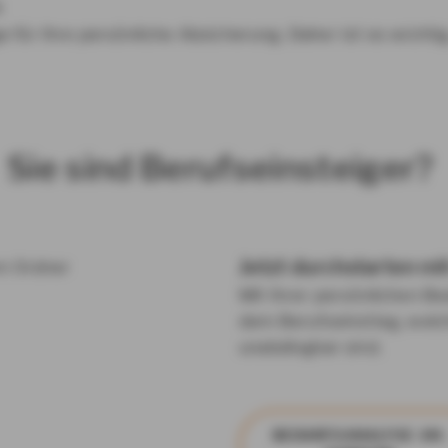
k
 für Ihre persönliche Absicherung. Daher ist es wicht
Sie sind Berufseinsteiger?
Jetzt durchstarten mi
Mit Ihrer persönlichen Be
dem Berufseinstieg, welc
unabdingbar sind.
BE­DARFS­ANA­LY­SE AN­