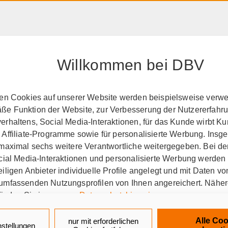
HAFTPFLICHT, RECHT &
RENTE &
PRODUK
EIGENTUM
ALTER
A-Z
Willkommen bei DBV
ten Cookies auf unserer Website werden beispielsweise verwen
e Funktion der Website, zur Verbesserung der Nutzererfahr
sicherungsschutz
Berat
rhaltens, Social Media-Interaktionen, für das Kunde wirbt K
 Affiliate-Programme sowie für personalisierte Werbung. Ins
 maximal sechs weitere Verantwortliche weitergegeben. Bei de
ocial Media-Interaktionen und personalisierte Werbung werden
erwaltungsbeamte auf Probe
Für Verwaltungsbeamte auf
iligen Anbieter individuelle Profile angelegt und mit Daten v
umfassenden Nutzungsprofilen von Ihnen angereichert. Nähe
finden Sie in unseren
Datenschutzhinweisen
.
ngskonzept für Verwaltung
k auf „Alle Cookies akzeptieren" stimmen Sie für alle nicht te
Alle Coo
nur mit erforderlichen
nstellungen