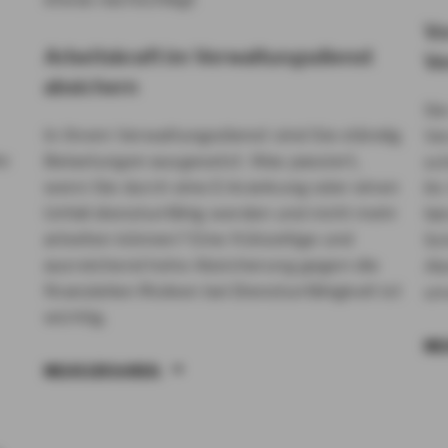
Vo
Arbeitskraft im Verwaltungsdienst
Ve
absichern
Sie
In Ihrem Verwaltungsdienst sind Sie ständig
Ve
hr
Belastungen ausgesetzt. Was passiert,
sc
wenn Sie durch eine Erkrankung oder einen
Ihr
Unfall dienstunfähig werden und nicht mehr
fa
arbeiten können? Eine frühzeitige und
Sc
ausreichend hohe Absicherung gegen die
Ab
finanziellen Risiken bei Dienstunfähigkeit ist
un
wichtig.
ME
MEHR ERFAHREN