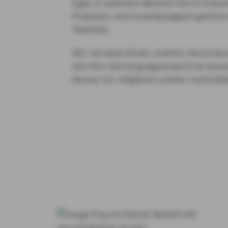
Egal, in welchem Bereich Sie in Zukun
Präzision und Zuverlässigkeit gehöre
Talenten.
Wir verraten Ihnen, welche Versicher
wie Ihre Versorgungsansprüche aus
besser ist, mögliche Lücken rechtzeit