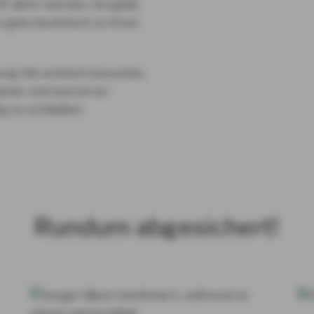
ft aktiv werden, Sorgfalt,
n ganz bestimmt zu Ihren
ung Sie wirklich brauchen,
sehen und warum es
ig zu schließen.
Rundum abgesichert!