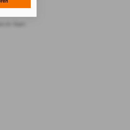
en in Ihrem
eren
tionen gemäß §
en Zwecken in
lle technisch
s-Cookies, ab.
die
von Ihnen