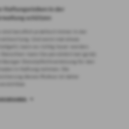
r Haftungsrisiken in der
rwaltung schützen
 sind beruflich praktisch immer in der
rantwortung. Und wenn mal etwas
hiefgeht, kann es richtig teuer werden.
 Dienstherr kann Sie persönlich bei (grob)
hrlässiger Dienstpflichtverletzung für den
haden in Haftung nehmen. Die
sicherung dieses Risikos ist daher
verzichtbar.
HR ERFAHREN