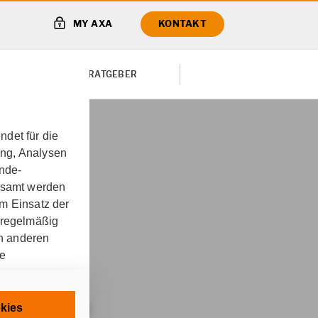
MY AXA
KONTAKT
TE VON
RATGEBER
det für die
ung, Analysen
ungskonzept für
unde-
gesamt werden
m Einsatz der
 regelmäßig
 Lebenszeit
on anderen
re
sbeamte
chnisch
kies