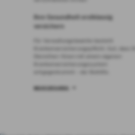
Ihre Gesundheit erstklassig
versichern
Für Verwaltungsbeamte besteht
Krankenversicherungspflicht. Gut, dass I
Dienstherr Ihnen mit einem eigenen
Krankenversicherungssystem
entgegenkommt – der Beihilfe.
MEHR ERFAHREN