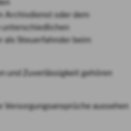
den
m Archivdienst oder dem
 unterschiedlichen
 als Steuerfahnder beim
ion und Zuverlässigkeit gehören
Ihre Versorgungsansprüche aussehen