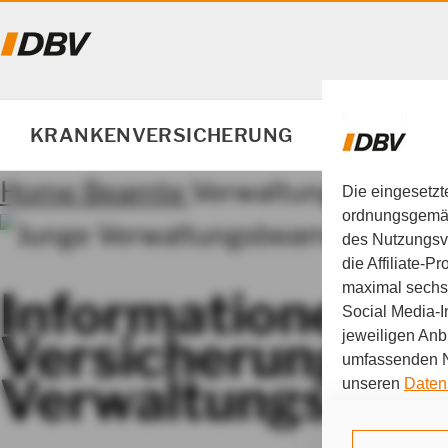
BERUF &
KRANKENVERSICHERUNG
VORSORGE
Home
Beamte
Verwaltungsbeamt
Die eingesetzt
ordnungsgemäß
des Nutzungsve
die Affiliate-
maximal sechs 
Informationen z
Social Media-I
Versicherungssc
jeweiligen Anb
umfassenden Nu
Verwaltungsbea
unseren
Daten
Durch den Klick