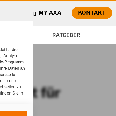
MY AXA
KONTAKT
PRODUKTE
RATGEBER
VON A-Z
et für die
g, Analysen
nde-Programm,
 Ihre Daten an
enste für
durch den
nzept für
Webseiten zu
finden Sie in
nisch