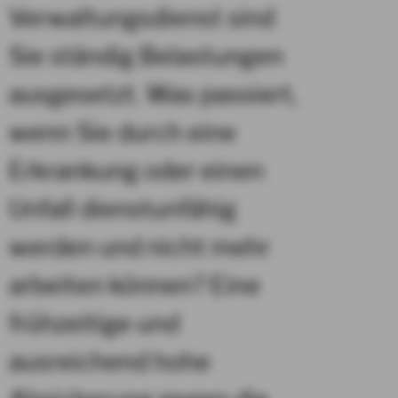
Verwaltungsdienst sind
Sie ständig Belastungen
ausgesetzt. Was passiert,
wenn Sie durch eine
Erkrankung oder einen
Unfall dienstunfähig
werden und nicht mehr
arbeiten können? Eine
frühzeitige und
ausreichend hohe