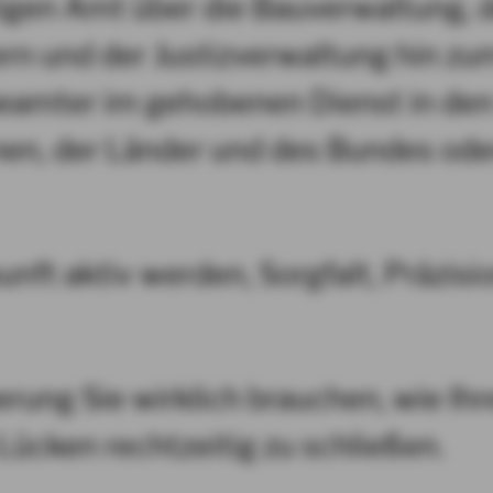
gen Amt über die Bauverwaltung, 
 und der Justizverwaltung hin zu
eamter im gehobenen Dienst in den
, der Länder und des Bundes oder
unft aktiv werden, Sorgfalt, Präzis
herung Sie wirklich brauchen, wie 
Lücken rechtzeitig zu schließen.