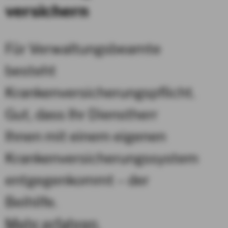
versichern
Für Verwaltungsbeamte
besteht
Krankenversicherungspflicht.
Gut, dass Ihr Dienstherr
Ihnen mit einem eigenen
Krankenversicherungssystem
entgegenkommt – der
Beihilfe.
Mehr erfahren