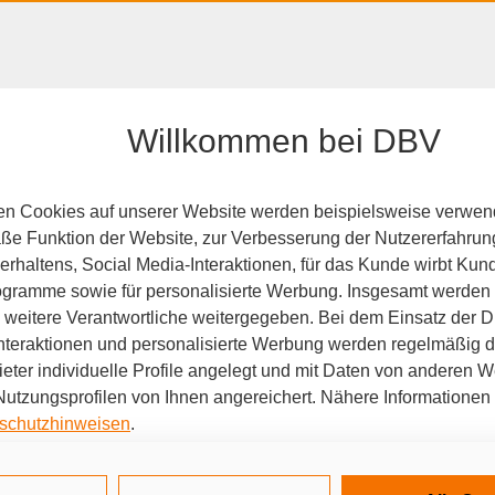
HAFTPFLICHT, RECHT &
RENTE &
Willkommen bei DBV
EIGENTUM
ALTER
e
en Cookies auf unserer Website werden beispielsweise verwend
e Funktion der Website, zur Verbesserung der Nutzererfahrun
rhaltens, Social Media-Interaktionen, für das Kunde wirbt Ku
Programme sowie für personalisierte Werbung. Insgesamt werden
weitere Verantwortliche weitergegeben. Bei dem Einsatz der Di
um
nteraktionen und personalisierte Werbung werden regelmäßig 
hutz
Beratungsko
ieter individuelle Profile angelegt und mit Daten von anderen 
tzungsprofilen von Ihnen angereichert. Nähere Informationen 
mte
schutzhinweisen
.
 auf „Alle Cookies akzeptieren" stimmen Sie für alle nicht tech