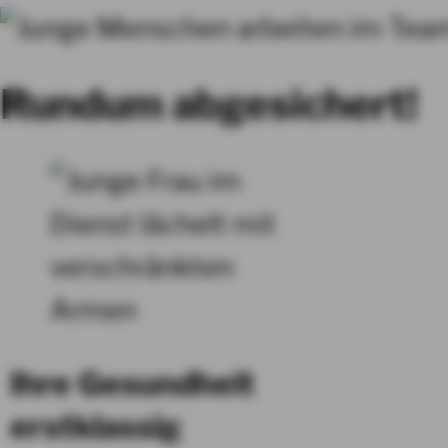
Rundum abgesichert!
Ihre Gesundheit
erstklassig