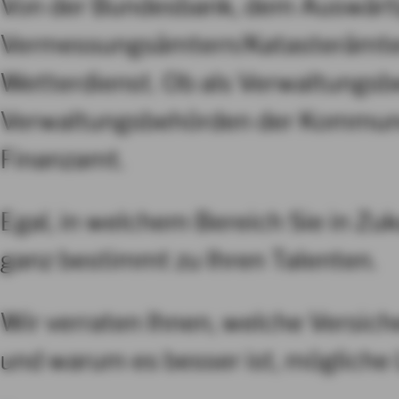
Von der Bundesbank, dem Auswärti
Vermessungsämtern/Katasterämtern
Wetterdienst. Ob als Verwaltungsb
Verwaltungsbehörden der Kommunen
Finanzamt.
Egal, in welchem Bereich Sie in Zuk
ganz bestimmt zu Ihren Talenten.
Wir verraten Ihnen, welche Versic
und warum es besser ist, mögliche 