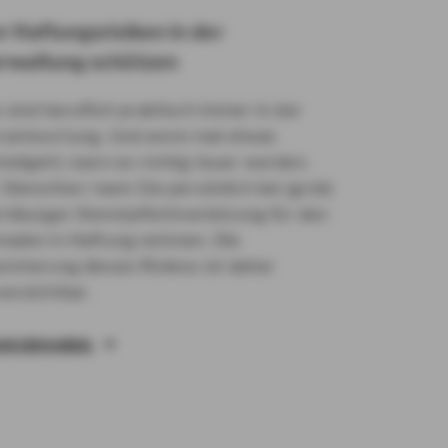
r Haftungsrisiken in der
rwaltung schützen
 sind beruflich praktisch immer in der
rantwortung. Und wenn mal etwas
hiefgeht, kann es richtig teuer werden.
 Dienstherr kann Sie persönlich bei (grob)
hrlässiger Dienstpflichtverletzung für den
haden in Haftung nehmen. Die
sicherung dieses Risikos ist daher
verzichtbar.
HR ERFAHREN