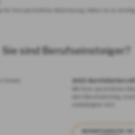
k
 für Ihre persönliche Absicherung. Daher ist es wicht
Sie sind Berufseinsteiger?
Jetzt durchstarten mi
Mit Ihrer persönlichen Be
dem Berufseinstieg, welc
unabdingbar sind.
BE­DARFS­ANA­LY­SE AN­