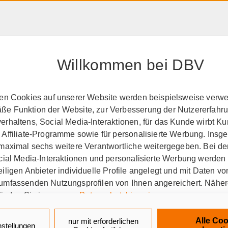
HAFTPFLICHT, RECHT &
RENTE &
PRODUK
EIGENTUM
ALTER
A-Z
Willkommen bei DBV
ten Cookies auf unserer Website werden beispielsweise verwen
e Funktion der Website, zur Verbesserung der Nutzererfahr
sicherungsschutz
Berat
rhaltens, Social Media-Interaktionen, für das Kunde wirbt K
 Affiliate-Programme sowie für personalisierte Werbung. Ins
 maximal sechs weitere Verantwortliche weitergegeben. Bei de
ocial Media-Interaktionen und personalisierte Werbung werden
erwaltungsbeamte auf Probe
Für Verwaltungsbeamte auf
iligen Anbieter individuelle Profile angelegt und mit Daten v
umfassenden Nutzungsprofilen von Ihnen angereichert. Nähe
finden Sie in unseren
Datenschutzhinweisen
.
ngskonzept für Verwaltung
k auf „Alle Cookies akzeptieren" stimmen Sie für alle nicht te
Alle Coo
nur mit erforderlichen
nstellungen