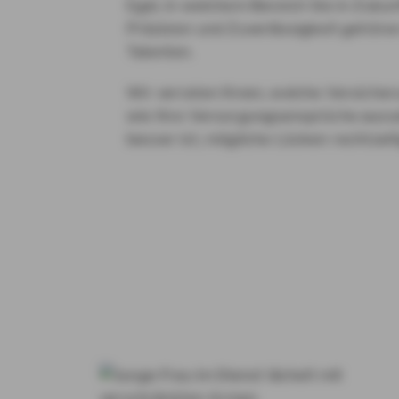
Egal, in welchem Bereich Sie in Zukun
Präzision und Zuverlässigkeit gehöre
Talenten.
Wir verraten Ihnen, welche Versicher
wie Ihre Versorgungsansprüche aus
besser ist, mögliche Lücken rechtzeit