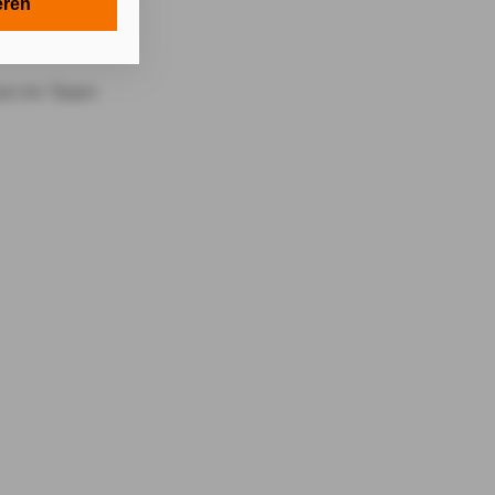
en in Ihrem
eren
tionen gemäß §
en Zwecken in
lle technisch
s-Cookies, ab.
die
von Ihnen