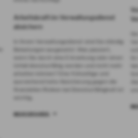
Vo
Arbeitskraft im Verwaltungsdienst
Ve
absichern
Sie
In Ihrem Verwaltungsdienst sind Sie ständig
Ve
hr
Belastungen ausgesetzt. Was passiert,
sc
wenn Sie durch eine Erkrankung oder einen
Ihr
Unfall dienstunfähig werden und nicht mehr
fa
arbeiten können? Eine frühzeitige und
Sc
ausreichend hohe Absicherung gegen die
Ab
finanziellen Risiken bei Dienstunfähigkeit ist
un
wichtig.
ME
MEHR ERFAHREN