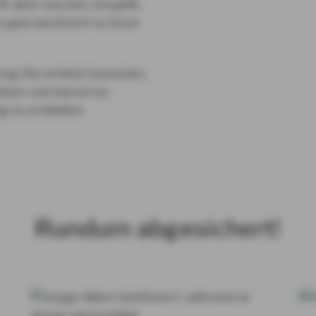
ft aktiv werden, Sorgfalt,
n ganz bestimmt zu Ihren
ung Sie wirklich brauchen,
sehen und warum es
ig zu schließen.
Rundum abgesichert!