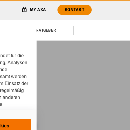
MY AXA
KONTAKT
TE VON
RATGEBER
det für die
ung, Analysen
ungskonzept für
unde-
gesamt werden
m Einsatz der
 regelmäßig
 Lebenszeit
on anderen
re
sbeamte
chnisch
kies