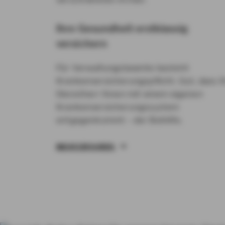
Ihre Gesundheit erstklassig
versichern
Für Verwaltungsbeamte besteht
Krankenversicherungspflicht. Gut, dass I
Dienstherr Ihnen mit einem eigenen
Krankenversicherungssystem
entgegenkommt – der Beihilfe.
MEHR ERFAHREN