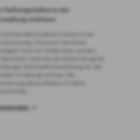
r Haftungsrisiken in der
rwaltung schützen
 sind beruflich praktisch immer in der
rantwortung. Und wenn mal etwas
hiefgeht, kann es richtig teuer werden.
 Dienstherr kann Sie persönlich bei (grob)
hrlässiger Dienstpflichtverletzung für den
haden in Haftung nehmen. Die
sicherung dieses Risikos ist daher
verzichtbar.
HR ERFAHREN