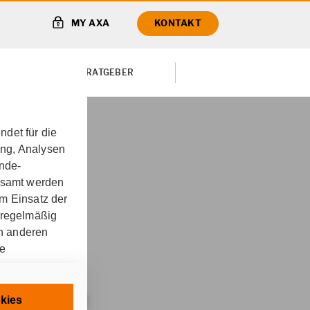
MY AXA
KONTAKT
TE VON
RATGEBER
det für die
ung, Analysen
ungskonzept für
unde-
gesamt werden
m Einsatz der
 regelmäßig
 Lebenszeit
on anderen
re
sbeamte
chnisch
kies