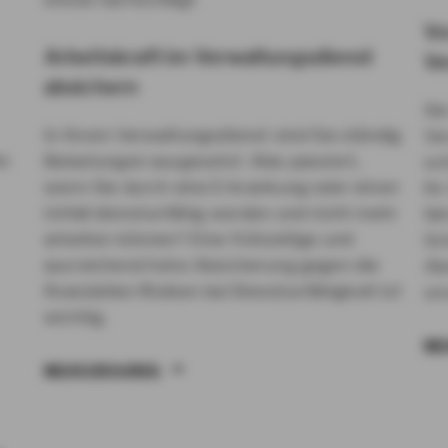
Vo
Arbeitskraft im Verwaltungsdienst
Ve
absichern
Sie
In Ihrem Verwaltungsdienst sind Sie ständig
Ve
hr
Belastungen ausgesetzt. Was passiert,
sc
wenn Sie durch eine Erkrankung oder einen
Ihr
Unfall dienstunfähig werden und nicht mehr
fa
arbeiten können? Eine frühzeitige und
Sc
ausreichend hohe Absicherung gegen die
Ab
finanziellen Risiken bei Dienstunfähigkeit ist
un
wichtig.
ME
MEHR ERFAHREN