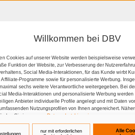
HAFTPFLICHT, RECHT &
RENTE &
PRODUK
EIGENTUM
ALTER
A-Z
Willkommen bei DBV
ten Cookies auf unserer Website werden beispielsweise verwen
e Funktion der Website, zur Verbesserung der Nutzererfahr
sicherungsschutz
Berat
rhaltens, Social Media-Interaktionen, für das Kunde wirbt K
 Affiliate-Programme sowie für personalisierte Werbung. Ins
 maximal sechs weitere Verantwortliche weitergegeben. Bei de
ocial Media-Interaktionen und personalisierte Werbung werden
erwaltungsbeamte auf Probe
Für Verwaltungsbeamte auf
iligen Anbieter individuelle Profile angelegt und mit Daten v
umfassenden Nutzungsprofilen von Ihnen angereichert. Nähe
finden Sie in unseren
Datenschutzhinweisen
.
ngskonzept für Verwaltung
k auf „Alle Cookies akzeptieren" stimmen Sie für alle nicht te
Alle Coo
nur mit erforderlichen
nstellungen