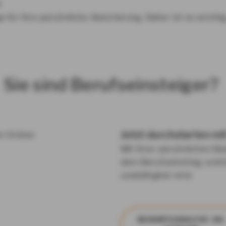
k
 für Ihre persönliche Absicherung. Daher ist es wicht
Sie sind Berufseinsteiger?
Jetzt durchstarten mi
Mit Ihrer persönlichen Be
dem Berufseinstieg, welc
unabdingbar sind.
BE­DARFS­ANA­LY­SE AN­