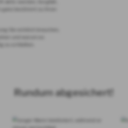
ft aktiv werden, Sorgfalt,
n ganz bestimmt zu Ihren
ung Sie wirklich brauchen,
sehen und warum es
ig zu schließen.
Rundum abgesichert!