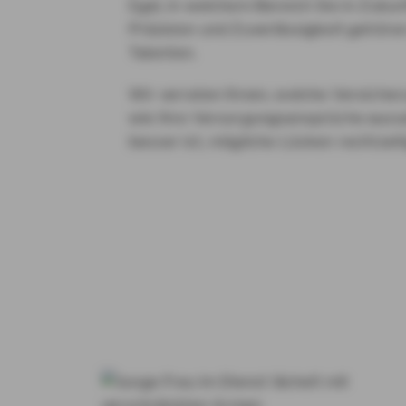
Egal, in welchem Bereich Sie in Zukun
Präzision und Zuverlässigkeit gehöre
Talenten.
Wir verraten Ihnen, welche Versicher
wie Ihre Versorgungsansprüche aus
besser ist, mögliche Lücken rechtzeit