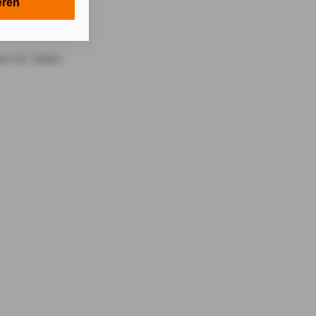
en in Ihrem
eren
tionen gemäß §
en Zwecken in
lle technisch
s-Cookies, ab.
die
von Ihnen