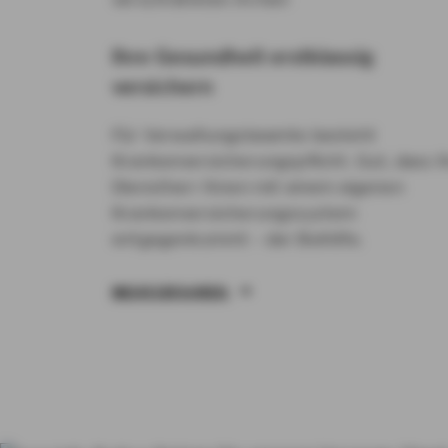
Ihre Gesundheit erstklassig
versichern
Für Verwaltungsbeamte besteht
Krankenversicherungspflicht. Gut, dass I
Dienstherr Ihnen mit einem eigenen
Krankenversicherungssystem
entgegenkommt – der Beihilfe.
MEHR ERFAHREN