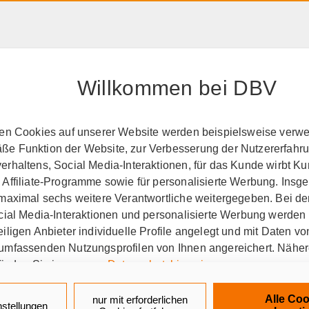
HAFTPFLICHT, RECHT &
RENTE &
PRODUK
EIGENTUM
ALTER
A-Z
Willkommen bei DBV
perationspartner
BSW
ten Cookies auf unserer Website werden beispielsweise verwen
e Funktion der Website, zur Verbesserung der Nutzererfahr
den Tag seit über 65 Jahr
rhaltens, Social Media-Interaktionen, für das Kunde wirbt K
 Affiliate-Programme sowie für personalisierte Werbung. Ins
 maximal sechs weitere Verantwortliche weitergegeben. Bei de
ocial Media-Interaktionen und personalisierte Werbung werden
iligen Anbieter individuelle Profile angelegt und mit Daten v
-Selbsthilfewerk und welche
umfassenden Nutzungsprofilen von Ihnen angereichert. Nähe
finden Sie in unseren
Datenschutzhinweisen
.
aus Bayreuth, kurz BSW, ist eine Selbsthilfee
k auf „Alle Cookies akzeptieren" stimmen Sie für alle nicht te
tschland. Über BSW erhalten die rund 500.000 
Alle Coo
nur mit erforderlichen
nstellungen