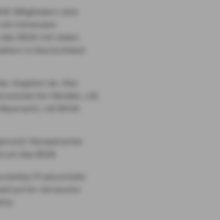
W-Mitgliedern eine
 mit lohnenden
t das BSW mit vielen
altern in Deutschland
as Angebot ab. Hier
nommierter Händler, z.B.
Baumarkt, mit BSW-
genutzt: Kompetenter
nd um das BSW.
zielten Preisvorteile
ld auf Ihr Girokonto
kte.