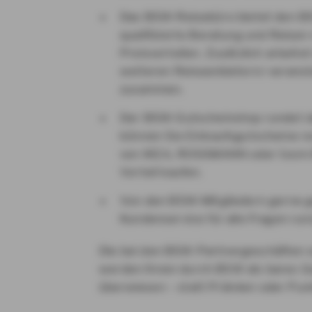
Das BSW-Reisebüro bietet den BS
qualifizierte Beratung und Reisen
Preisvorteilen. Zusätzlich arbeite
weiteren Reiseanbietern/-veranst
zusammen.
Der BSW-Gutscheinshop rundet d
können Sie Einkaufsgutscheine re
von IKEA, ROSSMANN oder toom 
Vorteil kaufen.
Von den BSW-Mitgliedern gerne 
Kundenservice für alle Fragen ru
Die bei den BSW-Partnergeschäften er
werden Ihnen durch BSW als bares Ge
überwiesen – statt Prämien oder Pun