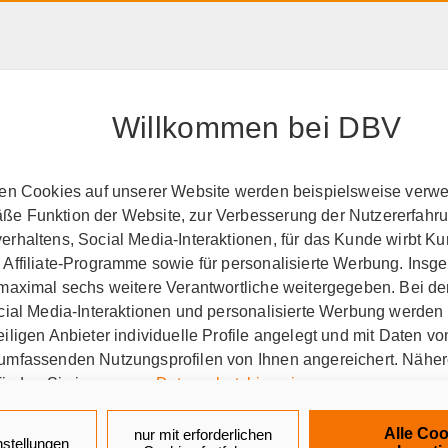
HAFTPFLICHT, RECHT &
RENTE &
PRODUK
EIGENTUM
ALTER
A-Z
Willkommen bei DBV
perationspartner
BSW
ten Cookies auf unserer Website werden beispielsweise verwen
e Funktion der Website, zur Verbesserung der Nutzererfahr
den Tag seit über 65 Jahr
rhaltens, Social Media-Interaktionen, für das Kunde wirbt K
 Affiliate-Programme sowie für personalisierte Werbung. Ins
 maximal sechs weitere Verantwortliche weitergegeben. Bei de
ocial Media-Interaktionen und personalisierte Werbung werden
iligen Anbieter individuelle Profile angelegt und mit Daten v
-Selbsthilfewerk und welche
umfassenden Nutzungsprofilen von Ihnen angereichert. Nähe
finden Sie in unseren
Datenschutzhinweisen
.
aus Bayreuth, kurz BSW, ist eine Selbsthilfee
k auf „Alle Cookies akzeptieren" stimmen Sie für alle nicht te
tschland. Über BSW erhalten die rund 500.000 
Alle Coo
nur mit erforderlichen
nstellungen