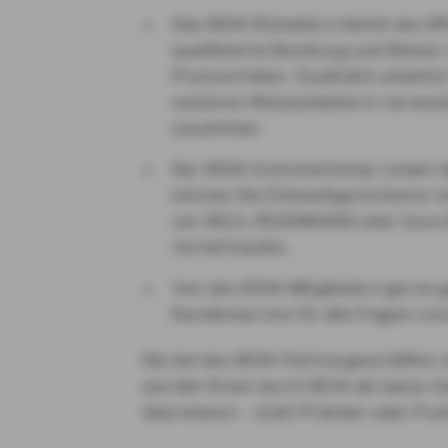
Das BSW-Reisebüro bietet den BS
qualifizierte Beratung und Reisen
Preisvorteilen. Zusätzlich arbeite
weiteren Reiseanbietern/-veranst
zusammen.
Der BSW-Gutscheinshop rundet d
können Sie Einkaufsgutscheine re
von IKEA, ROSSMANN oder toom 
Vorteil kaufen.
Von den BSW-Mitgliedern gerne 
Kundenservice für alle Fragen ru
Die bei den BSW-Partnergeschäften er
werden Ihnen durch BSW als bares Ge
überwiesen – statt Prämien oder Pun