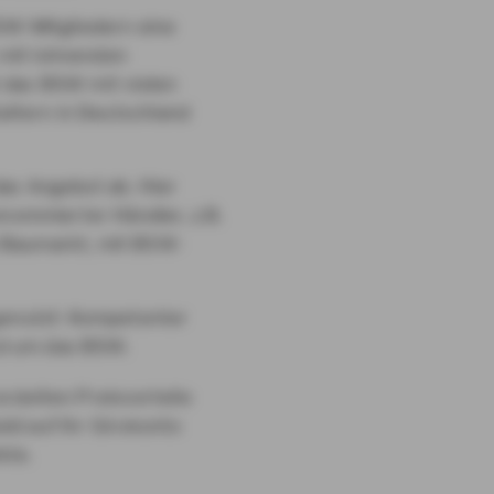
W-Mitgliedern eine
 mit lohnenden
t das BSW mit vielen
altern in Deutschland
as Angebot ab. Hier
nommierter Händler, z.B.
Baumarkt, mit BSW-
genutzt: Kompetenter
nd um das BSW.
zielten Preisvorteile
ld auf Ihr Girokonto
kte.