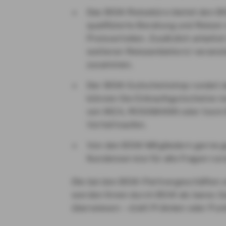
Das BSW-Reisebüro bietet den BS
qualifizierte Beratung und Reisen
Preisvorteilen. Zusätzlich arbeite
weiteren Reiseanbietern/-veranst
zusammen.
Der BSW-Gutscheinshop rundet d
können Sie Einkaufsgutscheine re
von IKEA, ROSSMANN oder toom 
Vorteil kaufen.
Von den BSW-Mitgliedern gerne 
Kundenservice für alle Fragen ru
Die bei den BSW-Partnergeschäften er
werden Ihnen durch BSW als bares Ge
überwiesen – statt Prämien oder Pun