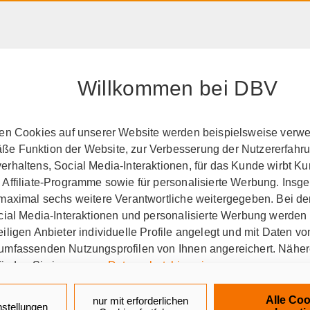
HAFTPFLICHT, RECHT &
RENTE &
PRODUK
EIGENTUM
ALTER
A-Z
Willkommen bei DBV
perationspartner
BSW
ten Cookies auf unserer Website werden beispielsweise verwen
e Funktion der Website, zur Verbesserung der Nutzererfahr
den Tag seit über 65 Jahr
rhaltens, Social Media-Interaktionen, für das Kunde wirbt K
 Affiliate-Programme sowie für personalisierte Werbung. Ins
 maximal sechs weitere Verantwortliche weitergegeben. Bei de
ocial Media-Interaktionen und personalisierte Werbung werden
iligen Anbieter individuelle Profile angelegt und mit Daten v
-Selbsthilfewerk und welche
umfassenden Nutzungsprofilen von Ihnen angereichert. Nähe
finden Sie in unseren
Datenschutzhinweisen
.
aus Bayreuth, kurz BSW, ist eine Selbsthilfee
k auf „Alle Cookies akzeptieren" stimmen Sie für alle nicht te
tschland. Über BSW erhalten die rund 500.000 
Alle Coo
nur mit erforderlichen
nstellungen