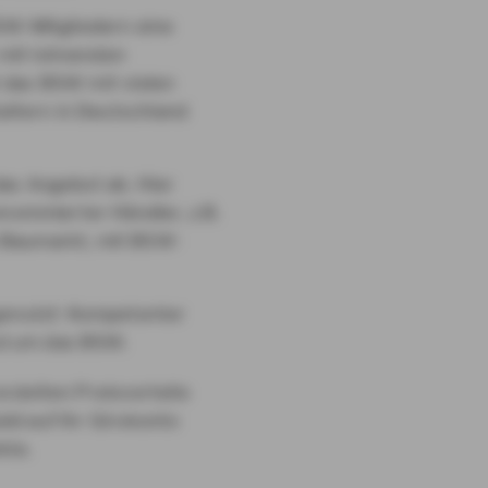
W-Mitgliedern eine
 mit lohnenden
t das BSW mit vielen
altern in Deutschland
as Angebot ab. Hier
nommierter Händler, z.B.
Baumarkt, mit BSW-
genutzt: Kompetenter
nd um das BSW.
zielten Preisvorteile
ld auf Ihr Girokonto
kte.