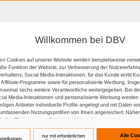
HAFTPFLICHT, RECHT &
RENTE &
PRODUK
EIGENTUM
ALTER
A-Z
Willkommen bei DBV
perationspartner
BSW
ten Cookies auf unserer Website werden beispielsweise verwen
e Funktion der Website, zur Verbesserung der Nutzererfahr
den Tag seit über 65 Jahr
rhaltens, Social Media-Interaktionen, für das Kunde wirbt K
 Affiliate-Programme sowie für personalisierte Werbung. Ins
 maximal sechs weitere Verantwortliche weitergegeben. Bei de
ocial Media-Interaktionen und personalisierte Werbung werden
iligen Anbieter individuelle Profile angelegt und mit Daten v
-Selbsthilfewerk und welche
umfassenden Nutzungsprofilen von Ihnen angereichert. Nähe
finden Sie in unseren
Datenschutzhinweisen
.
aus Bayreuth, kurz BSW, ist eine Selbsthilfee
k auf „Alle Cookies akzeptieren" stimmen Sie für alle nicht te
tschland. Über BSW erhalten die rund 500.000 
Alle Coo
nur mit erforderlichen
nstellungen