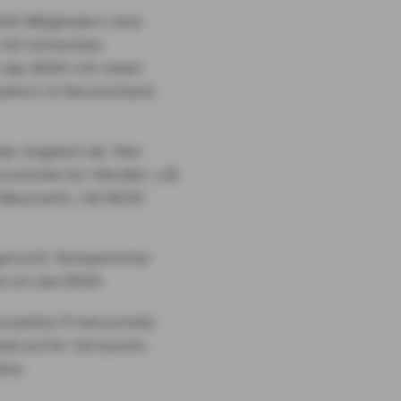
W-Mitgliedern eine
 mit lohnenden
t das BSW mit vielen
altern in Deutschland
as Angebot ab. Hier
nommierter Händler, z.B.
Baumarkt, mit BSW-
genutzt: Kompetenter
nd um das BSW.
zielten Preisvorteile
ld auf Ihr Girokonto
kte.