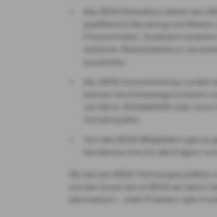
Das BSW-Reisebüro bietet den BS
qualifizierte Beratung und Reisen
Preisvorteilen. Zusätzlich arbeite
weiteren Reiseanbietern/-veranst
zusammen.
Der BSW-Gutscheinshop rundet d
können Sie Einkaufsgutscheine re
von IKEA, ROSSMANN oder toom 
Vorteil kaufen.
Von den BSW-Mitgliedern gerne 
Kundenservice für alle Fragen ru
Die bei den BSW-Partnergeschäften er
werden Ihnen durch BSW als bares Ge
überwiesen – statt Prämien oder Pun