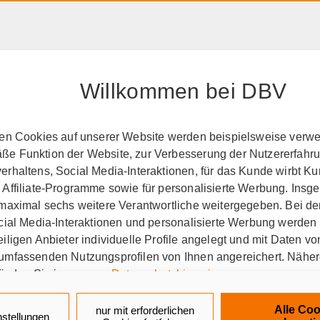
HAFTPFLICHT, RECHT &
RENTE &
PRODUK
EIGENTUM
ALTER
A-Z
Willkommen bei DBV
perationspartner
BSW
ten Cookies auf unserer Website werden beispielsweise verwen
e Funktion der Website, zur Verbesserung der Nutzererfahr
den Tag seit über 65 Jahr
rhaltens, Social Media-Interaktionen, für das Kunde wirbt K
 Affiliate-Programme sowie für personalisierte Werbung. Ins
 maximal sechs weitere Verantwortliche weitergegeben. Bei de
ocial Media-Interaktionen und personalisierte Werbung werden
iligen Anbieter individuelle Profile angelegt und mit Daten v
-Selbsthilfewerk und welche
umfassenden Nutzungsprofilen von Ihnen angereichert. Nähe
finden Sie in unseren
Datenschutzhinweisen
.
aus Bayreuth, kurz BSW, ist eine Selbsthilfee
k auf „Alle Cookies akzeptieren" stimmen Sie für alle nicht te
tschland. Über BSW erhalten die rund 500.000 
Alle Coo
nur mit erforderlichen
nstellungen