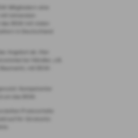
W-Mitgliedern eine
 mit lohnenden
t das BSW mit vielen
altern in Deutschland
as Angebot ab. Hier
nommierter Händler, z.B.
Baumarkt, mit BSW-
genutzt: Kompetenter
nd um das BSW.
zielten Preisvorteile
ld auf Ihr Girokonto
kte.