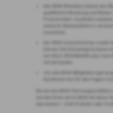
Das BSW-Reisebüro bietet den BS
qualifizierte Beratung und Reisen
Preisvorteilen. Zusätzlich arbeite
weiteren Reiseanbietern/-veranst
zusammen.
Der BSW-Gutscheinshop rundet d
können Sie Einkaufsgutscheine re
von IKEA, ROSSMANN oder toom 
Vorteil kaufen.
Von den BSW-Mitgliedern gerne 
Kundenservice für alle Fragen ru
Die bei den BSW-Partnergeschäften er
werden Ihnen durch BSW als bares Ge
überwiesen – statt Prämien oder Pun