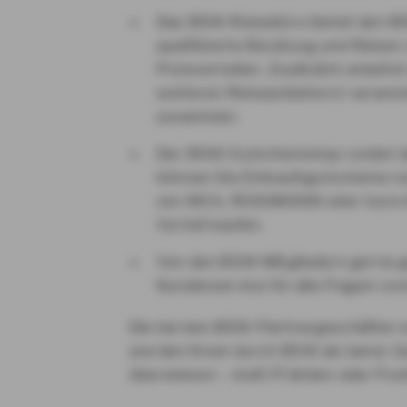
Das BSW-Reisebüro bietet den BS
qualifizierte Beratung und Reisen
Preisvorteilen. Zusätzlich arbeite
weiteren Reiseanbietern/-veranst
zusammen.
Der BSW-Gutscheinshop rundet d
können Sie Einkaufsgutscheine re
von IKEA, ROSSMANN oder toom 
Vorteil kaufen.
Von den BSW-Mitgliedern gerne 
Kundenservice für alle Fragen ru
Die bei den BSW-Partnergeschäften er
werden Ihnen durch BSW als bares Ge
überwiesen – statt Prämien oder Pun