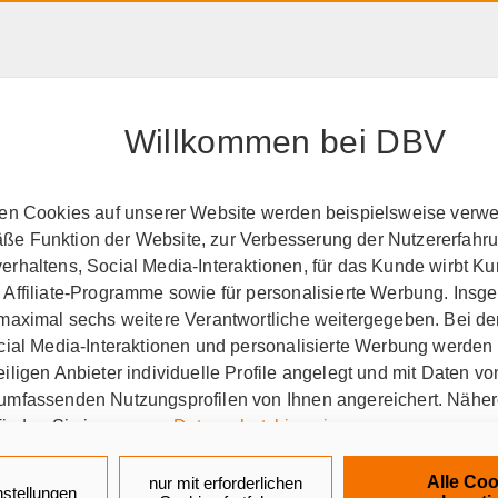
HAFTPFLICHT, RECHT &
RENTE &
PRODUK
EIGENTUM
ALTER
A-Z
Willkommen bei DBV
perationspartner
BSW
ten Cookies auf unserer Website werden beispielsweise verwen
e Funktion der Website, zur Verbesserung der Nutzererfahr
den Tag seit über 65 Jahr
rhaltens, Social Media-Interaktionen, für das Kunde wirbt K
 Affiliate-Programme sowie für personalisierte Werbung. Ins
 maximal sechs weitere Verantwortliche weitergegeben. Bei de
ocial Media-Interaktionen und personalisierte Werbung werden
iligen Anbieter individuelle Profile angelegt und mit Daten v
-Selbsthilfewerk und welche
umfassenden Nutzungsprofilen von Ihnen angereichert. Nähe
finden Sie in unseren
Datenschutzhinweisen
.
aus Bayreuth, kurz BSW, ist eine Selbsthilfee
k auf „Alle Cookies akzeptieren" stimmen Sie für alle nicht te
tschland. Über BSW erhalten die rund 500.000 
Alle Coo
nur mit erforderlichen
nstellungen