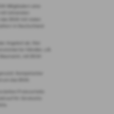
W-Mitgliedern eine
 mit lohnenden
t das BSW mit vielen
altern in Deutschland
as Angebot ab. Hier
nommierter Händler, z.B.
Baumarkt, mit BSW-
genutzt: Kompetenter
nd um das BSW.
zielten Preisvorteile
ld auf Ihr Girokonto
kte.