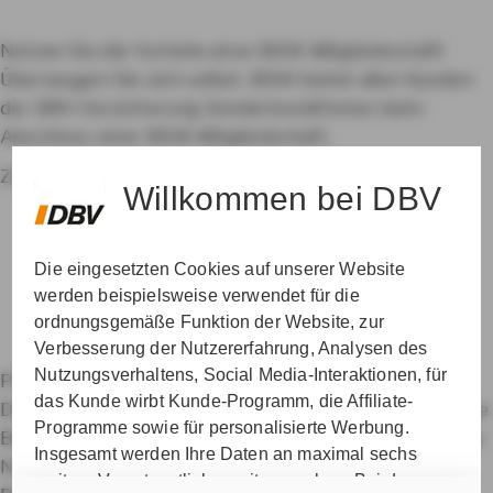
Nutzen Sie die Vorteile einer BSW-Mitgliedschaft!​
Überzeugen Sie sich selbst. BSW bietet allen Kunden
der DBV-Versicherung Sonderkonditionen beim
Abschluss einer BSW-Mitgliedschaft.
Zu den BSW-Vorteilen
Willkommen bei DBV
Die eingesetzten Cookies auf unserer Website
werden beispielsweise verwendet für die
ordnungsgemäße Funktion der Website, zur
Verbesserung der Nutzererfahrung, Analysen des
Nutzungsverhaltens, Social Media-Interaktionen, für
Private Krankenversicherung für Beamte
das Kunde wirbt Kunde-Programm, die Affiliate-
Dienstunfähigkeitsversicherung
Dienstanfänger-Police
Programme sowie für personalisierte Werbung.
Berufshaftpflichtversicherung
Datenschutz & Cookies
Insgesamt werden Ihre Daten an maximal sechs
Nutzungshinweise
Impressum
Erklärung zur
weitere Verantwortliche weitergegeben. Bei dem