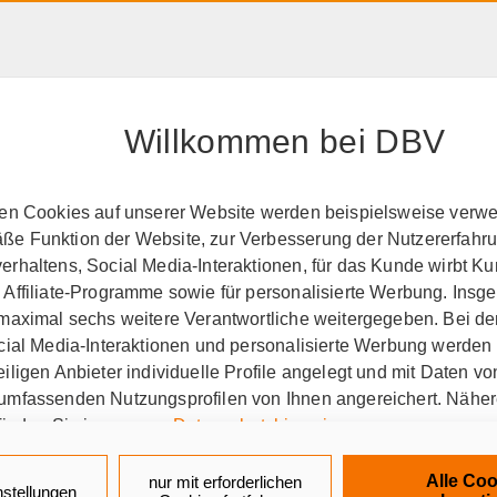
HAFTPFLICHT, RECHT &
RENTE &
PRODUK
EIGENTUM
ALTER
A-Z
Willkommen bei DBV
perationspartner
BSW
ten Cookies auf unserer Website werden beispielsweise verwen
e Funktion der Website, zur Verbesserung der Nutzererfahr
den Tag seit über 65 Jahr
rhaltens, Social Media-Interaktionen, für das Kunde wirbt K
 Affiliate-Programme sowie für personalisierte Werbung. Ins
 maximal sechs weitere Verantwortliche weitergegeben. Bei de
ocial Media-Interaktionen und personalisierte Werbung werden
iligen Anbieter individuelle Profile angelegt und mit Daten v
-Selbsthilfewerk und welche
umfassenden Nutzungsprofilen von Ihnen angereichert. Nähe
finden Sie in unseren
Datenschutzhinweisen
.
aus Bayreuth, kurz BSW, ist eine Selbsthilfee
k auf „Alle Cookies akzeptieren" stimmen Sie für alle nicht te
tschland. Über BSW erhalten die rund 500.000 
Alle Coo
nur mit erforderlichen
nstellungen