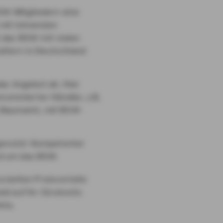
W-Mitgliedern eine
 mit lohnenden
t das BSW mit vielen
altern in Deutschland
as Angebot ab. Hier
nommierter Händler, z.B.
Baumarkt, mit BSW-
genutzt: Kompetenter
nd um das BSW.
zielten Preisvorteile
ld auf Ihr Girokonto
kte.