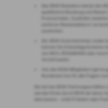
Das BSW-Reisebüro bietet den BS
qualifizierte Beratung und Reisen
Preisvorteilen. Zusätzlich arbeite
weiteren Reiseanbietern/-veranst
zusammen.
Der BSW-Gutscheinshop rundet d
können Sie Einkaufsgutscheine re
von IKEA, ROSSMANN oder toom 
Vorteil kaufen.
Von den BSW-Mitgliedern gerne 
Kundenservice für alle Fragen ru
Die bei den BSW-Partnergeschäften er
werden Ihnen durch BSW als bares Ge
überwiesen – statt Prämien oder Pun