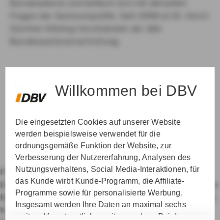
Bundesebene und befasst sich mit aktuellen
Fragen der Seniorenpolitik. Seit 1998 ist Dr. Horst
Günther Klitzing Vorsitzender der dbb
Bundesseniorenvertretung.
Willkommen bei DBV
Die eingesetzten Cookies auf unserer Website
werden beispielsweise verwendet für die
ordnungsgemäße Funktion der Website, zur
Verbesserung der Nutzererfahrung, Analysen des
Nutzungsverhaltens, Social Media-Interaktionen, für
Private Krankenversicherung für Beamte
das Kunde wirbt Kunde-Programm, die Affiliate-
Dienstunfähigkeitsversicherung
Dienstanfänger-Police
Programme sowie für personalisierte Werbung.
Berufshaftpflichtversicherung
Datenschutz & Cookies
Insgesamt werden Ihre Daten an maximal sechs
Nutzungshinweise
Impressum
Erklärung zur
weitere Verantwortliche weitergegeben. Bei dem