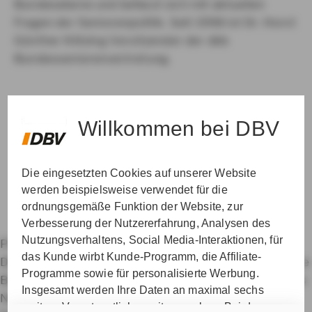
Bundesebene und befasst sich mit aktuellen
Fragen der Seniorenpolitik. Seit 1998 ist Dr. Horst
Günther Klitzing Vorsitzender der dbb
Bundesseniorenvertretung.
Willkommen bei DBV
Die eingesetzten Cookies auf unserer Website
werden beispielsweise verwendet für die
ordnungsgemäße Funktion der Website, zur
Verbesserung der Nutzererfahrung, Analysen des
Nutzungsverhaltens, Social Media-Interaktionen, für
Private Krankenversicherung für Beamte
das Kunde wirbt Kunde-Programm, die Affiliate-
Dienstunfähigkeitsversicherung
Dienstanfänger-Police
Programme sowie für personalisierte Werbung.
Berufshaftpflichtversicherung
Datenschutz & Cookies
Insgesamt werden Ihre Daten an maximal sechs
Nutzungshinweise
Impressum
Erklärung zur
weitere Verantwortliche weitergegeben. Bei dem