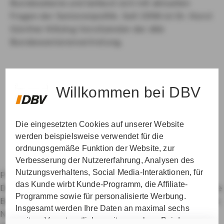
Bundesebene und befasst sich mit aktuellen
Fragen der Seniorenpolitik. Seit 1998 ist Dr. Horst
Günther Klitzing Vorsitzender der dbb
Bundesseniorenvertretung.
Willkommen bei DBV
Die eingesetzten Cookies auf unserer Website
werden beispielsweise verwendet für die
ordnungsgemäße Funktion der Website, zur
Verbesserung der Nutzererfahrung, Analysen des
Nutzungsverhaltens, Social Media-Interaktionen, für
Private Krankenversicherung für Beamte
das Kunde wirbt Kunde-Programm, die Affiliate-
Dienstunfähigkeitsversicherung
Dienstanfänger-Police
Programme sowie für personalisierte Werbung.
Berufshaftpflichtversicherung
Datenschutz & Cookies
Insgesamt werden Ihre Daten an maximal sechs
Nutzungshinweise
Impressum
Erklärung zur
weitere Verantwortliche weitergegeben. Bei dem