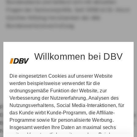
Bundesebene und befasst sich mit aktuellen
Fragen der Seniorenpolitik. Seit 1998 ist Dr. Horst
Günther Klitzing Vorsitzender der dbb
Bundesseniorenvertretung.
Willkommen bei DBV
Die eingesetzten Cookies auf unserer Website
werden beispielsweise verwendet für die
ordnungsgemäße Funktion der Website, zur
Verbesserung der Nutzererfahrung, Analysen des
Nutzungsverhaltens, Social Media-Interaktionen, für
Private Krankenversicherung für Beamte
das Kunde wirbt Kunde-Programm, die Affiliate-
Dienstunfähigkeitsversicherung
Dienstanfänger-Police
Programme sowie für personalisierte Werbung.
Berufshaftpflichtversicherung
Datenschutz & Cookies
Insgesamt werden Ihre Daten an maximal sechs
Nutzungshinweise
Impressum
Erklärung zur
weitere Verantwortliche weitergegeben. Bei dem