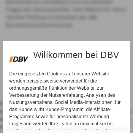
Bundesebene und befasst sich mit aktuellen
Fragen der Seniorenpolitik. Seit 1998 ist Dr. Horst
Günther Klitzing Vorsitzender der dbb
Bundesseniorenvertretung.
Willkommen bei DBV
Die eingesetzten Cookies auf unserer Website
werden beispielsweise verwendet für die
ordnungsgemäße Funktion der Website, zur
Verbesserung der Nutzererfahrung, Analysen des
Nutzungsverhaltens, Social Media-Interaktionen, für
Private Krankenversicherung für Beamte
das Kunde wirbt Kunde-Programm, die Affiliate-
Dienstunfähigkeitsversicherung
Dienstanfänger-Police
Programme sowie für personalisierte Werbung.
Berufshaftpflichtversicherung
Datenschutz & Cookies
Insgesamt werden Ihre Daten an maximal sechs
Nutzungshinweise
Impressum
Erklärung zur
weitere Verantwortliche weitergegeben. Bei dem