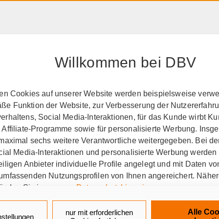
HAFTPFLICHT, RECHT &
RENTE &
PRODUK
EIGENTUM
ALTER
A-Z
Willkommen bei DBV
perationspartner
DBwV
ten Cookies auf unserer Website werden beispielsweise verwen
e Funktion der Website, zur Verbesserung der Nutzererfahr
ehrVerband (DBwV)
Erf
rhaltens, Social Media-Interaktionen, für das Kunde wirbt K
 Affiliate-Programme sowie für personalisierte Werbung. Ins
 maximal sechs weitere Verantwortliche weitergegeben. Bei de
ocial Media-Interaktionen und personalisierte Werbung werden
iligen Anbieter individuelle Profile angelegt und mit Daten v
umfassenden Nutzungsprofilen von Ihnen angereichert. Nähe
finden Sie in unseren
Datenschutzhinweisen
.
che BundeswehrVerband (D
k auf „Alle Cookies akzeptieren" stimmen Sie für alle nicht te
Alle Coo
nur mit erforderlichen
nstellungen