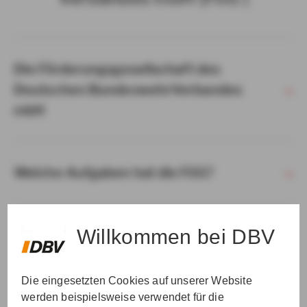
Die Förderungsgesellschaft des
Deutschen BundeswehrVerbandes
mbH
Welche Aufgaben hat die FöG?
Willkommen bei DBV
Die eingesetzten Cookies auf unserer Website
werden beispielsweise verwendet für die