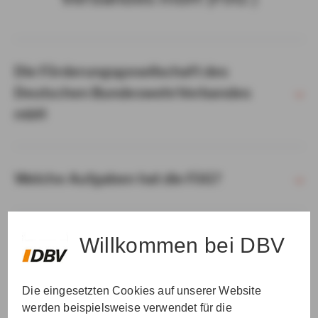
Die Förderungsgesellschaft des
Deutschen BundeswehrVerbandes
mbH
Welche Aufgaben hat die FöG?
Willkommen bei DBV
Die eingesetzten Cookies auf unserer Website
werden beispielsweise verwendet für die