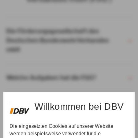
Die Förderungsgesellschaft des
Deutschen BundeswehrVerbandes
mbH
Welche Aufgaben hat die FöG?
Willkommen bei DBV
Die eingesetzten Cookies auf unserer Website
werden beispielsweise verwendet für die